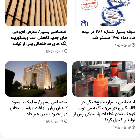
مجله بسپار شماره 286 در نیمه
اختصاصی بسپار/ معرفی افزودنی
مردادماه 1405 منتشر شد
های جدید کاهش افت ویسکوزیته
رنگ های ساختمانی پس از تینت
1405-05-14
1405-05-14
اختصاصی بسپار/ جمع‌شدگی در
اختصاصی بسپار/ سابیک با وجود
قالب‌گیری تزریقی؛ چگونه می توان
کاهش زیان، از افت درآمد و اختلال
کوچک شدن قطعات پلاستیکی پس از
در زنجیره تامین خبر داد
تولید را کنترل کرد؟
1405-05-14
1405-05-14