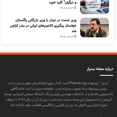
و دیگران” کلید خورد
1405-05-14
وزیر صمت در دیدار با وزیر بازرگانی پاگستان
خواستار پیگیری کانتینرهای ایرانی در بندر کراچی
شد
1405-05-14
درباره مجله بسپار
“بسپار” برابرنهاده واژه Polymer است که از سوی فرهنگستان علوم و زبان و ادب
پارسی پیشنهاد و به تصویب رسیده است. ماهنامه بسپار در ابتدا خاستگاهی
دانشجویی داشته و در دانشکده مهندسی پلیمر و رنگ دانشگاه صنعتی امیرکبیر توسط
گروهی از دانشجویان این رشته منتشر شده است. پس از آن در سال ۱۳۷۶ با دریافت
مجوز انتشار بین المللی به دو زبان فارسی و انگلیسی فعالیت خود را ادامه داد.