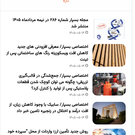
تازه
مجله بسپار شماره 286 در نیمه مردادماه 1405
منتشر شد
1405-05-14
اختصاصی بسپار/ معرفی افزودنی های جدید
کاهش افت ویسکوزیته رنگ های ساختمانی پس از
تینت
1405-05-14
اختصاصی بسپار/ جمع‌شدگی در قالب‌گیری
تزریقی؛ چگونه می توان کوچک شدن قطعات
پلاستیکی پس از تولید را کنترل کرد؟
1405-05-14
اختصاصی بسپار/ سابیک با وجود کاهش زیان، از
افت درآمد و اختلال در زنجیره تامین خبر داد
1405-05-14
روش جدید تأمین ارز؛ واردات از محل “سپرده خود