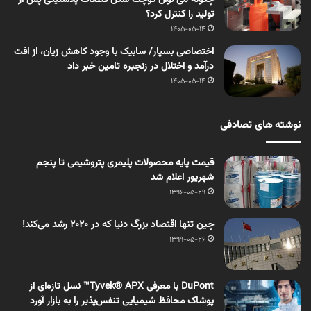
چگونه می توان کوچک شدن قطعات پلاستیکی پس از
تولید را کنترل کرد؟
1405-05-14
اختصاصی بسپار/ سابیک با وجود کاهش زیان، از افت
درآمد و اختلال در زنجیره تامین خبر داد
1405-05-14
نوشته های تصادفی
قیمت پایه محصولات پلیمری پتروشیمی تا پنجم
شهریور اعلام شد
1396-05-29
چین تنها اقتصاد بزرگ دنیا که در ۲۰۲۰ رشد می‌کند!
1399-05-26
DuPont با معرفی Tyvek® APX™ نسل تازه‌ای از
پوشاک محافظ شیمیایی تنفس‌پذیر را به بازار آورد