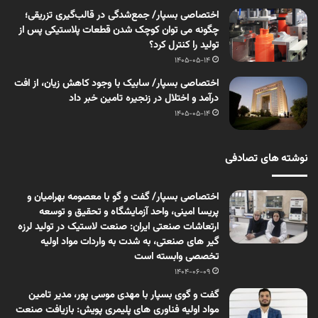
اختصاصی بسپار/ جمع‌شدگی در قالب‌گیری تزریقی؛
چگونه می توان کوچک شدن قطعات پلاستیکی پس از
تولید را کنترل کرد؟
1405-05-14
اختصاصی بسپار/ سابیک با وجود کاهش زیان، از افت
درآمد و اختلال در زنجیره تامین خبر داد
1405-05-14
نوشته های تصادفی
اختصاصی بسپار/ گفت و گو با معصومه بهرامیان و
پریسا امینی، واحد آزمایشگاه و تحقیق و توسعه
ارتعاشات صنعتی ایران: صنعت لاستیک در تولید لرزه
گیر های صنعتی، به شدت به واردات مواد اولیه
تخصصی وابسته است
1404-06-09
گفت و گوی بسپار با مهدی موسی پور، مدیر تامین
مواد اولیه فناوری های پلیمری پویش: بازیافت صنعت