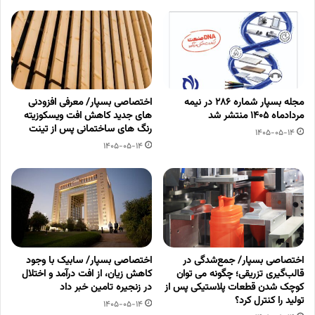
مجله بسپار شماره 286 در نیمه
اختصاصی بسپار/ معرفی افزودنی
مردادماه 1405 منتشر شد
های جدید کاهش افت ویسکوزیته
رنگ های ساختمانی پس از تینت
1405-05-14
1405-05-14
اختصاصی بسپار/ جمع‌شدگی در
اختصاصی بسپار/ سابیک با وجود
قالب‌گیری تزریقی؛ چگونه می توان
کاهش زیان، از افت درآمد و اختلال
کوچک شدن قطعات پلاستیکی پس از
در زنجیره تامین خبر داد
تولید را کنترل کرد؟
1405-05-14