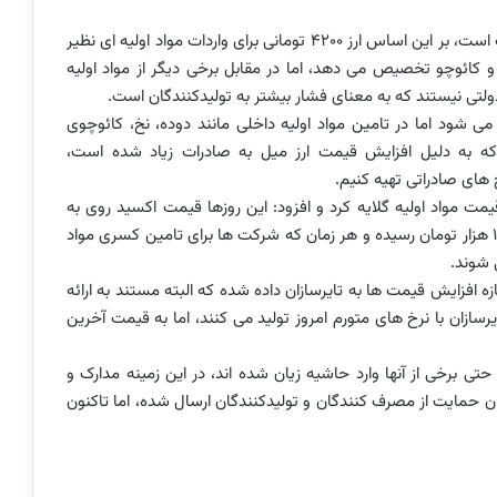
تنها یادآور شد: سیاست دولت بر تولید ارزان قیمت لاستیک است، بر این اساس ارز 4200 تومانی برای واردات مواد اولیه ای نظیر
 و کائوچو تخصیص می دهد، اما در مقابل برخی دیگر از مواد اولیه
لتی نیستند که به معنای فشار بیشتر به تولیدکنندگان است.
یرسازان وارد می شود اما در تامین مواد اولیه داخلی مانند دوده، نخ، کائوچوی
 که به دلیل افزایش قیمت ارز میل به صادرات زیاد شده است،
رخ های صادراتی تهیه کنیم.
ت مواد اولیه گلایه کرد و افزود: این روزها قیمت اکسید روی به
کیلویی 32 هزار و 500 تومان و روغن پراسس به کیلویی 18 هزار تومان رسیده و هر زمان که شرکت ها برای تامین کسری مواد
ی شوند.
: این در حالی است که دی 97 آخرین اجازه افزایش قیمت ها به تایرسازان داده شده که البته مستند به ارائه
رسازان با نرخ های متورم امروز تولید می کنند، اما به قیمت آخرین
 برخی از آنها وارد حاشیه زیان شده اند، در این زمینه مدارک و
حمایت از مصرف کنندگان و تولیدکنندگان ارسال شده، اما تاکنون