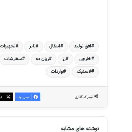
افق تولید
انتقال
تایر
تجهیزات
خارجی
رز
زیان ده
سفارشات
لاستیک
واردات
اشتراک گذاری
فیس بوک
ای
نوشته های مشابه