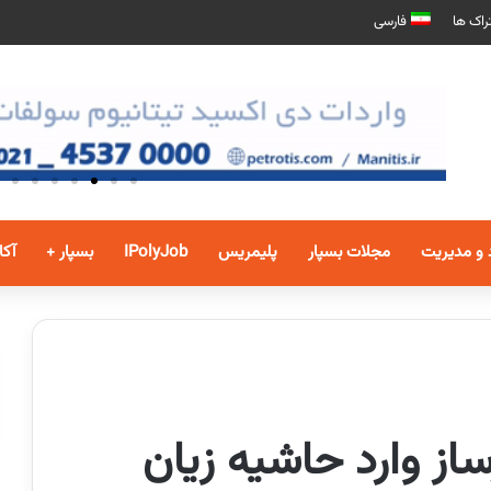
راک ها
فارسی
 و مدیریت
مجلات بسپار
پلیمریس
IPolyJob
بسپار +
آکا
از وارد حاشیه زیان