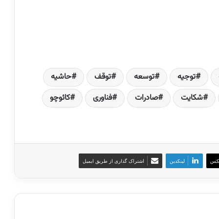
توجیه
توسعه‌
توقف
حاشیه
شکایت
صادرات
فناوری
کائوچو
کس
لینکدین
اشتراک گذاری از طریق ایمیل