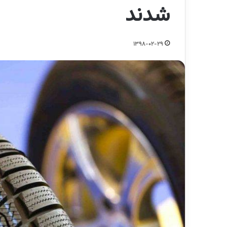
شدند
1398-02-29