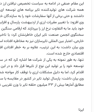
این مقام صنفی در ادامه به سیاست تخصیص نیافتن ارز دولت
همه شرکت های تولیدکننده تایر برنامه های توسعه ای، ا
داشتند و حتی برخی از آنها سفارشات خود را به سازندگان خار
وی افزود: با تغییر مقررات ارزی از اردیبهشت پارسال و افز
خود باید ما به التفاوت نرخ ارز را بپردازند که ارقامی سنگین 
سخنگوی انجمن صنعت تایر ایران خاطرنشان کرد: با تاخی
خارجی، اعتبار بین المللی تایرسازان نیز به مخاطره افتاده ا
وی بیان داشت: به این ترتیب، علاوه بر به خطر افتادن ا
اقتصادی خارج شده است.
تنها، به طور نمونه به یکی از شرکت ها اشاره کرد که در سال
توسعه خود را بر تولید این نوع از تایرها قرار داد و در ای
اقدام کرد، اما به دلیل مشکلات ارزی با توقف کار مواجه 
وی بیان داشت: پارسال تولید تایر در کشور در مقایسه با سال 96 حدود پنج درصد کاهش د
مطابق آمارها بیش از 33 میلیون حلقه تایر با وزن تقریبی 208 هزار تن تا پایان دی 97 در کشور تولید شد.
ایرنا