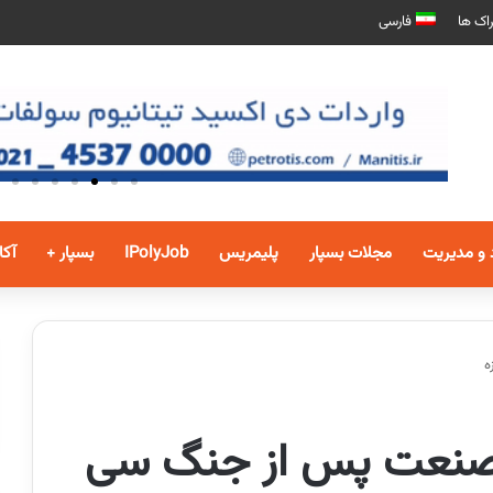
اک ها
فارسی
 و مدیریت
مجلات بسپار
پلیمریس
IPolyJob
بسپار +
آکا
رسی بازار کار در ۱۳ صنعت پس از جنگ سی