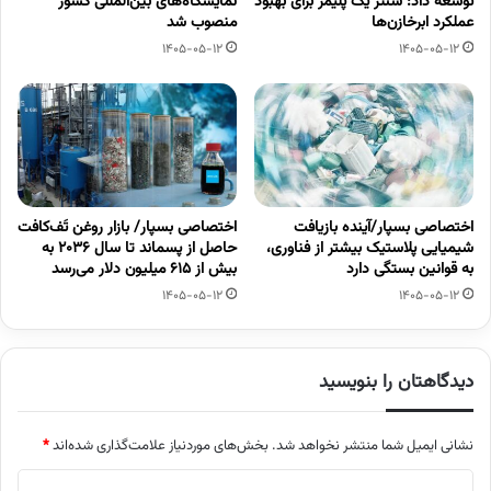
توسعه داد: سنتز یک پلیمر برای بهبود
نمایشگاه‌های بین‌المللی کشور
عملکرد ابرخازن‌ها
منصوب شد
1405-05-12
1405-05-12
اختصاصی بسپار/آینده بازیافت
اختصاصی بسپار/ بازار روغن تَف‌کافت
شیمیایی پلاستیک بیشتر از فناوری،
حاصل از پسماند تا سال ۲۰۳۶ به
به قوانین بستگی دارد
بیش از ۶۱۵ میلیون دلار می‌رسد
1405-05-12
1405-05-12
دیدگاهتان را بنویسید
نشانی ایمیل شما منتشر نخواهد شد.
بخش‌های موردنیاز علامت‌گذاری شده‌اند
*
د