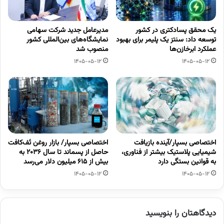
یک محقق پسادکتری در کشور
مدیرعامل جدید شرکت سهامی
توسعه داد: سنتز یک پلیمر برای بهبود
نمایشگاه‌های بین‌المللی کشور
عملکرد ابرخازن‌ها
منصوب شد
1405-05-12
1405-05-12
اختصاصی بسپار/آینده بازیافت
اختصاصی بسپار/ بازار روغن تَف‌کافت
شیمیایی پلاستیک بیشتر از فناوری،
حاصل از پسماند تا سال ۲۰۳۶ به
به قوانین بستگی دارد
بیش از ۶۱۵ میلیون دلار می‌رسد
1405-05-12
1405-05-12
دیدگاهتان را بنویسید