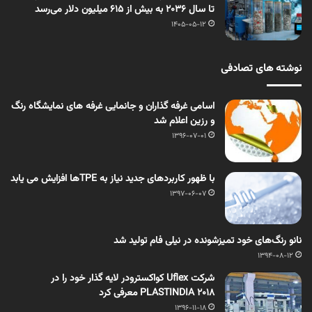
تا سال ۲۰۳۶ به بیش از ۶۱۵ میلیون دلار می‌رسد
1405-05-12
نوشته های تصادفی
اسامی غرفه گذاران و جانمایی غرفه های نمایشگاه رنگ
و رزین اعلام شد
1396-07-01
با ظهور کاربردهای جدید نیاز به TPEها افزایش می یابد
1397-06-07
نانو رنگ‌های خود‌ تمیز‌شونده در نیلی فام تولید شد
1394-08-12
شرکت Uflex کواکسترودر لایه گذار خود را در
PLASTINDIA 2018 معرفی کرد
1396-11-18