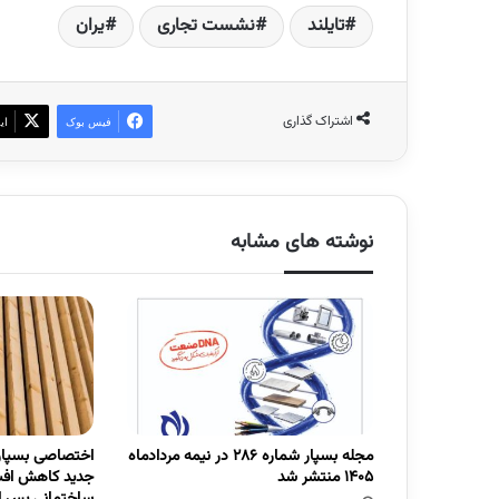
تایلند
نشست تجاری
یران
اشتراک گذاری
فیس بوک
ای
نوشته های مشابه
مجله بسپار شماره 286 در نیمه مردادماه
اختصاصی بسپار/
1405 منتشر شد
جدید کاهش افت
ساختمانی پس از