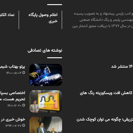
ن علوم و زبان و ادب پارسی پیشنهاد و به تصویب رسیده
اعلام وصول پایگاه
نماد الکت
مهندسی پلیمر و رنگ دانشگاه صنعتی
خبری
امیرکبیر توسط گروهی از دانشجویان این رشته منتشر شده است. پس از آن در سال ۱۳۷۶ با دریافت مجوز انتشار بین
نوشته های تصادفی
پرتو بهتاب شیمی
1400-05-04
 کاهش افت ویسکوزیته رنگ های
اختصاصی بسپار/ 
تحریم هست، م
1401-12-20
زریقی؛ چگونه می توان کوچک شدن
خوش خبری در جشن 20سالگی انجمن PVC: تاریخ ایران
1394-07-27