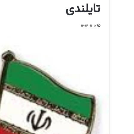
تایلندی
1394-11-12