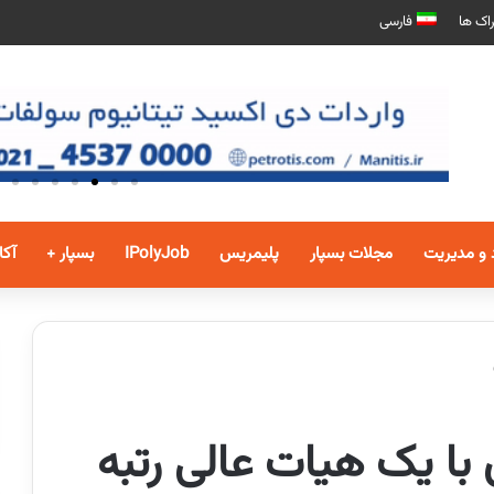
اک ها
فارسی
 و مدیریت
مجلات بسپار
پلیمریس
IPolyJob
بسپار +
آکا
با یک هیات عالی رتبه