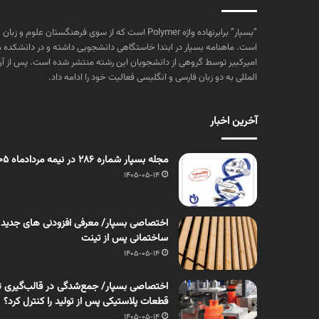
“بسپار” برابرنهاده واژه Polymer است که از سوی فرهنگستا
است. ماهنامه بسپار در ابتدا خاستگاهی دانشجویی داشته و در دانشکده 
المللی به دو زبان فارسی و انگلیسی فعالیت خود را ادامه داد.
آخرین اخبار
مجله بسپار شماره 286 در نیمه مردادماه 1405 منتشر شد
1405-05-14
اختصاصی بسپار/ معرفی افزودنی های جدید
ساختمانی پس از تینت
1405-05-14
اختصاصی بسپار/ جمع‌شدگی در قالب‌گیری ت
قطعات پلاستیکی پس از تولید را کنترل کرد؟
1405-05-14