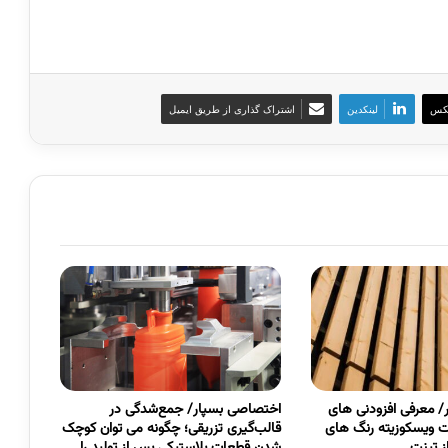
کس
لینکدین
اشتراک گذاری از طریق ایمیل
 معرفی افزودنی های
اختصاصی بسپار/ جمع‌شدگی در
 ویسکوزیته رنگ های
قالب‌گیری تزریقی؛ چگونه می توان کوچک
 تینت
شدن قطعات پلاستیکی پس از تولید را