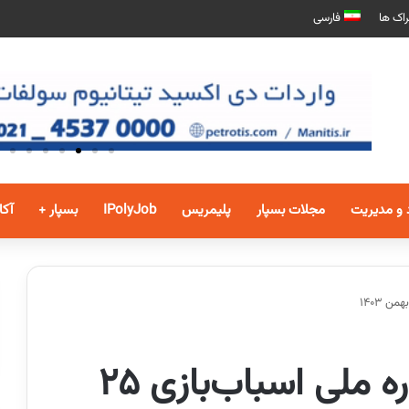
اک ها
فارسی
 و مدیریت
مجلات بسپار
پلیمریس
IPolyJob
بسپار +
آکا
برگزاری نهمین جشنواره ملی اسباب‌بازی ۲۵