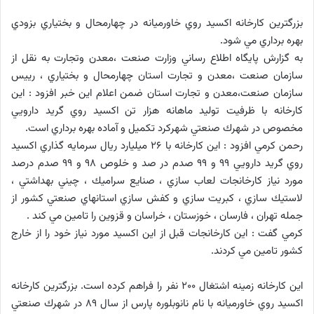
بزرگترين كارخانه اكسيد روي خاورميانه در چهارمحال و بختياري بزودي
بهره برداري مي شود.
به گزارش پايگاه اطلاع رساني وزارت صنعت ،معدن وتجارت به نقل از
سازمان صنعت ،معدن و تجارت استان چهارمحال و بختياري ، رييس
سازمان صنعت،معدن و تجارت استان ضمن اعلام اين خبر افزود : اين
كارخانه با ظرفيت توليد ماهانه هزار تن اكسيد روي گريد دارويي
مخصوص در شهرك صنعتي شهركرد تكميل و آماده بهره برداري است.
رحمن كرمي افزود : اين كارخانه با 26 ميليارد ريال سرمايه گذاري اكسيد
روي گريد دارويي 99 و 99 صدم در صد و خلوص 98 و 99 صدم درصد
مورد نياز كارخانجات لعاب سازي ، صنايع سراميك ، چيني بهداشتي ،
لاستيك سازي ، كبريت سازي و كفش سازي استانهاي صنعتي كشور از
جمله تهران ، فارسان ، خوزستان ، خراسان و قزوين را تامين مي كند .
كرمي گفت : اين كارخانجات قبل از اين اكسيد مورد نياز خود را از خارج
كشور تامين مي كردند.
اين كارخانه زمينه اشتغال 200 نفر را فراهم كرده است. بزرگترين كارخانه
اكسيد روي خاورميانه با نام نانوبلوره پارس از سال 89 در شهرك صنعتي