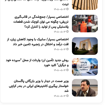
تینت
1405-05-14
اختصاصی بسپار/ جمع‌شدگی در قالب‌گیری
تزریقی؛ چگونه می توان کوچک شدن قطعات
پلاستیکی پس از تولید را کنترل کرد؟
1405-05-14
اختصاصی بسپار/ سابیک با وجود کاهش زیان، از
افت درآمد و اختلال در زنجیره تامین خبر داد
1405-05-14
روش جدید تأمین ارز؛ واردات از محل “سپرده خود
و دیگران” کلید خورد
1405-05-14
وزیر صمت در دیدار با وزیر بازرگانی پاگستان
خواستار پیگیری کانتینرهای ایرانی در بندر کراچی
شد
1405-05-14