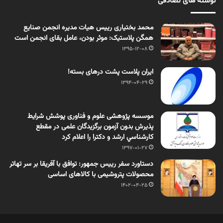
نوشته های تصادفی
محمد بختیاری رییس هیات مدیره انجمن صنایع
همگن پلاستیک: موثر بودن، عامل بقای انجمن است
1395-12-08
ایران پلاست پشت درهای بسته!
1394-04-29
موسسه پژوهشی علوم و فناوری پوشش شرايط
پذيرش بدون آزمون برگزيدگان علمی در مقطع
کارشناسي ارشد و دکترا را اعلام کرد
1397-01-27
دستاورد سفر رییس جمهور: توافق با آفریقا بر سر تهاتر
محصولات پتروشیمی با کالاهای اساسی
1402-04-25