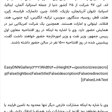
اند. این 97 شرکت از 25 کشور دنیا از جمله استرالیا، آلمان، ایتالیا،
اسپانیا، تایوان آذربایجان، بلژیک، کانادا، چین، دانمارک، فرانسه، ژاپن،
هلند، قطر، روسیه، سنگاپور، سویس، ترکیه، انگلیس، کره جنوبی، هند،
فنلاند، لیتوانی و امارات هستند. همچنین یک شرکت امریکایی نیز در
همایش حضور دارد. وی با اشاره به اینکه در روز افتتاحیه معاون اول
رییس جمهور، وزیر نفت و وزیر امورخارجه حضور خواهند داشت گفت،
پیشبینی شده در روز افتتاحیه 1500 نفر در سالن حضور داشته باشند.
[EasyDNNGallery|332|Width|400|Height|400|position||resizecro
p|False|lightbox|False|title|False|description|False|redirection|
False|LinkText||]
وی با شاره به اینکه مشارکت خارجی دیگر تنها محدود به تامین فرایند یا
سرمایه نخواهد بود افزود این مشارکت باید همراه با انتقال دانش فنی و