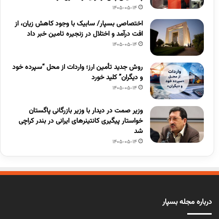
1405-05-14
اختصاصی بسپار/ سابیک با وجود کاهش زیان، از
افت درآمد و اختلال در زنجیره تامین خبر داد
1405-05-14
روش جدید تأمین ارز؛ واردات از محل “سپرده خود
و دیگران” کلید خورد
1405-05-14
وزیر صمت در دیدار با وزیر بازرگانی پاگستان
خواستار پیگیری کانتینرهای ایرانی در بندر کراچی
شد
1405-05-14
درباره مجله بسپار