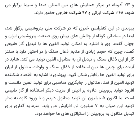
و 23 آذرماه در مرکز همایش های بین المللی صدا و سیما برگزار می
شود،
368 شرکت ایرانی و 97 شرکت خارجی
حضور دارند.
پیوندی در این کنفرانس خبری که در شرکت ملی پتروشیمی برگزار شد،
ابتدا در سخنانی کوتاه از چالش های پیش روی صنعت پتروشیمی ایران و
جهان گفت. وی با اشاره به امکان تولید الفین ها با تبدیل گاز طبیعی
گفت، چین که حجم زیادی از منابع ذغال سنگ را در اختیار دارد با سنتز
گاز از این ذغال سنگ و تبدیل آن به متانول، الفین تولید می کند. شاید در
آینده برای چینی ها بین استفاده از ذغال سنگ و واردات متانول از ایران
برای تولید الفین ها رقابتی شکل گیرد. پیوندی با اشاره به اقتصاد شکننده
تولید الفین از نفتا، متانول را جایگزین مناسبی برای تولید الفین دانست و
افزود تولید پروپیلن علاوه بر اتیلن از مزیت دیگر استفاده از گاز طبیعی
است. ما اکنون 5 میلیون تن تولید متانول داریم و با ورود کاوه به مدار
تولید این میزان به 7 میلیون تن افزایش می یابد. سرمایه گذاری برای
تبدیل متانول به پروپیلن از استراتژی های ما خواهد بود.