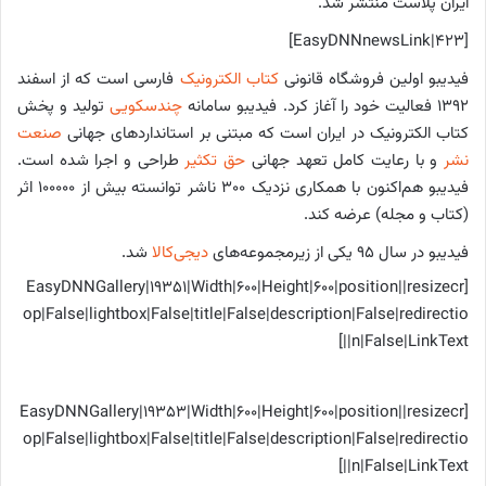
ایران پلاست منتشر شد.
[EasyDNNnewsLink|423]
فیدیبو اولین فروشگاه قانونی
کتاب الکترونیک
فارسی است که از اسفند
۱۳۹۲ فعالیت خود را آغاز کرد. فیدیبو سامانه
چندسکویی
تولید و پخش
کتاب الکترونیک در ایران است که مبتنی بر استانداردهای جهانی
صنعت
نشر
و با رعایت کامل تعهد جهانی
حق تکثیر
طراحی و اجرا شده است.
فیدیبو هم‌اکنون با همکاری نزدیک ۳۰۰ ناشر توانسته بیش از ۱۰۰۰۰۰ اثر
(کتاب و مجله) عرضه کند.
فیدیبو در سال ۹۵ یکی از زیرمجموعه‌های
دیجی‌کالا
شد.
[EasyDNNGallery|19351|Width|600|Height|600|position||resizecr
op|False|lightbox|False|title|False|description|False|redirectio
n|False|LinkText||]
[EasyDNNGallery|19353|Width|600|Height|600|position||resizecr
op|False|lightbox|False|title|False|description|False|redirectio
n|False|LinkText||]