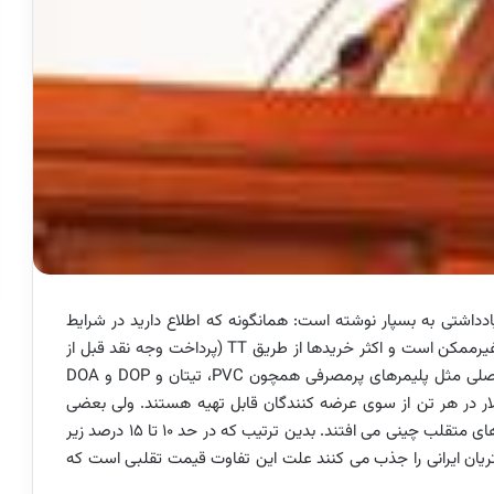
ادداشتی به بسپار نوشته است: همانگونه که اطلاع دارید در شرایط
فعلی برای خرید مواد اولیه از خارج، روش گشایش اعتبار غیرممکن است و اکثر خریدها از طریق TT (پرداخت وجه نقد قبل از
حمل کالا) صورت می گیرد، از طرف دیگر بسیاری از مواد اصلی مثل پلیمرهای پرمصرفی همچون PVC، تیتان و DOP و DOA
 قیمت جهانی هستند و حداکثر با اختلاف 10 تا 20 دلار در هر تن از سوی عرضه کنندگان قابل تهیه هستند. ولی بعضی
همکاران بدون توجه به این موضوع در دام بعضی شرکت های متقلب چینی می افتند. بدین ترتیب که در حد 10 تا 15 درصد زیر
یان ایرانی را جذب می کنند علت این تفاوت قیمت تقلبی است که