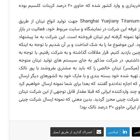
1- اخیرا مقداری PVC از طریق چند شرکت ایرانی از چین خریداری و وارد کشور شده که حاوی 20 درصد کربنات کلسیم بوده
2- یک شرکت چینی به نام Shanghai Yuejiany Titanium Chemical Manufacturer جهت تولید انواع تیتان از طریق
دگان ایرانی از غرفه این شرکت در نمایشگاه و سایت مربوط خود، فعالیت در بازار
آنها نمونه گرفته ایم تیتان فروخته است. این شرکت به ما پیشنهاد
بازار جهانی حداقل 25 درصد کمتر بود. این موضوع ما را به شک انداخت و بر آن شدیم با توجه به اینکه
چین بازدید کنیم. قرار ملاقات گذاشته و به شرکت رفتیم. با توجه به
 داشتیم، در شرکت مذکور به جای سیستم های تولید تیتان متوجه
(میکسر) تیتان خالصی را که باید به مشتری بفروشند با پور تالک
مجددا با کیسه های تهیه شده خود بسته بندی و با مارک خود به کشورهای دیگر ارسال
 که اجازه ندادندو گفتند که بعدا برای شما نمونه ارسال خواهیم کرد
 چند واردکننده ایرانی که قبلا مقدار قابل توجهی از این شرکت تیتان
قلب شرکت چینی محرز گردید. بدین معنی که نمونه ارسال شرکت چینی
30 درصد تالک بود!
کس
لینکدین
اشتراک گذاری از طریق ایمیل