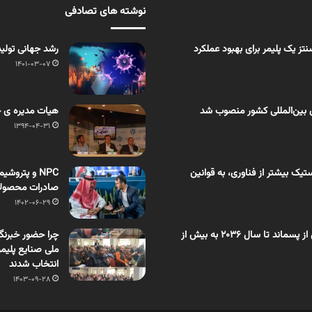
نوشته های تصادفی
ز یک پلیمر برای بهبود عملکرد
رشد جهانی تولید
1401-03-07
 بین‌المللی کشور منصوب شد
هیات مدیره ی ج
1394-04-31
یک بیشتر از فناوری، به قوانین
NPC و پتروش
صادرات محصولا
1402-06-29
اختصاصی بسپار/ بازار روغن تَف‌کافت حاصل از پسماند تا سال ۲۰۳۶ به بیش از
چرا حضور خبرنگ
ملی صنایع پلیم
انتخاب شدند
1403-09-28