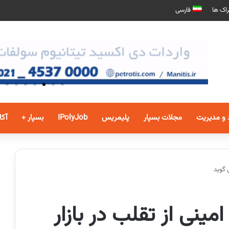
اک ها
فارسی
 و مدیریت
مجلات بسپار
پلیمریس
IPolyJob
بسپار +
آکا
 گوید
ینی از تقلب در بازار