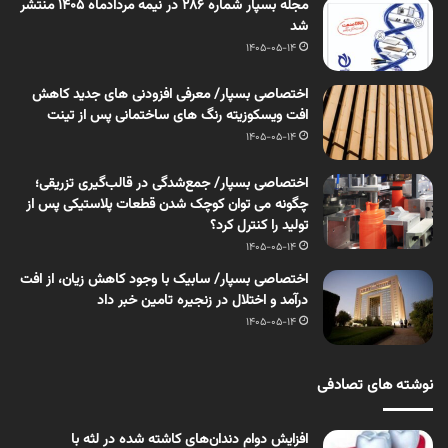
مجله بسپار شماره 286 در نیمه مردادماه 1405 منتشر
شد
1405-05-14
اختصاصی بسپار/ معرفی افزودنی های جدید کاهش
افت ویسکوزیته رنگ های ساختمانی پس از تینت
1405-05-14
اختصاصی بسپار/ جمع‌شدگی در قالب‌گیری تزریقی؛
چگونه می توان کوچک شدن قطعات پلاستیکی پس از
تولید را کنترل کرد؟
1405-05-14
اختصاصی بسپار/ سابیک با وجود کاهش زیان، از افت
درآمد و اختلال در زنجیره تامین خبر داد
1405-05-14
نوشته های تصادفی
افزایش دوام دندان‌های کاشته شده در لثه با