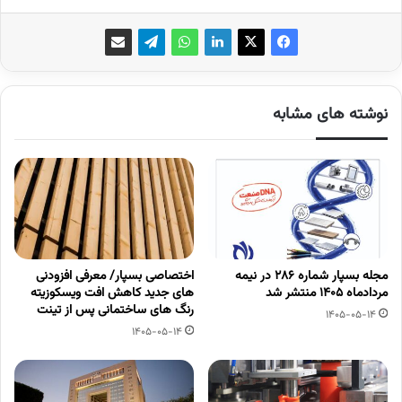
نوشته های مشابه
مجله بسپار شماره 286 در نیمه
اختصاصی بسپار/ معرفی افزودنی
مردادماه 1405 منتشر شد
های جدید کاهش افت ویسکوزیته
رنگ های ساختمانی پس از تینت
1405-05-14
1405-05-14