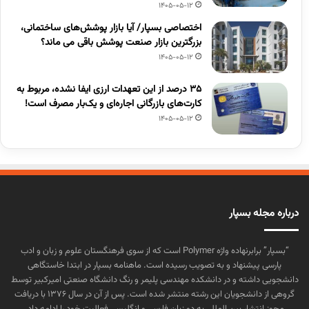
1405-05-12
اختصاصی بسپار/ آیا بازار پوشش‌های ساختمانی،
بزرگترین بازار صنعت پوشش باقی می ماند؟
1405-05-12
۳۵ درصد از این تعهدات ارزی ایفا نشده، مربوط به
کارت‌های بازرگانی اجاره‌ای و یک‌بار مصرف است!
1405-05-12
درباره مجله بسپار
“بسپار” برابرنهاده واژه Polymer است که از سوی فرهنگستان علوم و زبان و ادب
پارسی پیشنهاد و به تصویب رسیده است. ماهنامه بسپار در ابتدا خاستگاهی
دانشجویی داشته و در دانشکده مهندسی پلیمر و رنگ دانشگاه صنعتی امیرکبیر توسط
گروهی از دانشجویان این رشته منتشر شده است. پس از آن در سال ۱۳۷۶ با دریافت