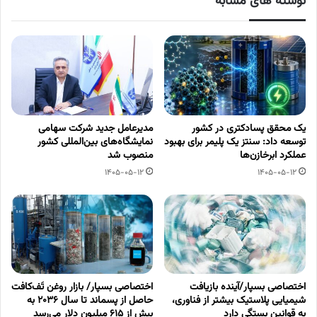
نوشته های مشابه
یک محقق پسادکتری در کشور
مدیرعامل جدید شرکت سهامی
توسعه داد: سنتز یک پلیمر برای بهبود
نمایشگاه‌های بین‌المللی کشور
عملکرد ابرخازن‌ها
منصوب شد
1405-05-12
1405-05-12
اختصاصی بسپار/آینده بازیافت
اختصاصی بسپار/ بازار روغن تَف‌کافت
شیمیایی پلاستیک بیشتر از فناوری،
حاصل از پسماند تا سال ۲۰۳۶ به
به قوانین بستگی دارد
بیش از ۶۱۵ میلیون دلار می‌رسد