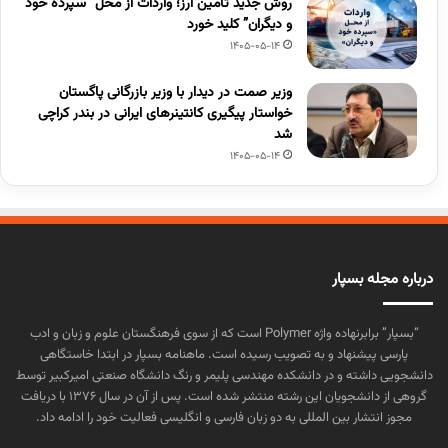
روش جدید تأمین ارز؛ واردات از محل “سپرده خود
و دیگران” کلید خورد
1405-05-14
وزیر صمت در دیدار با وزیر بازرگانی پاگستان
خواستار پیگیری کانتینرهای ایرانی در بندر کراچی
شد
1405-05-14
درباره مجله بسپار
“بسپار” برابرنهاده واژه Polymer است که از سوی فرهنگستان علوم و زبان و ادب
پارسی پیشنهاد و به تصویب رسیده است. ماهنامه بسپار در ابتدا خاستگاهی
دانشجویی داشته و در دانشکده مهندسی پلیمر و رنگ دانشگاه صنعتی امیرکبیر توسط
گروهی از دانشجویان این رشته منتشر شده است. پس از آن در سال ۱۳۷۶ با دریافت
مجوز انتشار بین المللی به دو زبان فارسی و انگلیسی فعالیت خود را ادامه داد.