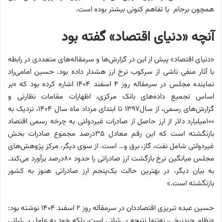
همچون برجام یا تفاهم کنونی بیشتر بوده است.
آنچه «دنیای اقتصاد» گفته بود
«دنیای اقتصاد» پیش از این در گزارش‌ها و سرمقاله‌های متعددی در رابطه
با آثار منفی ناشی از سرکوب نرخ ارز هشدار داده بود. حسین امامی‌راد
نماینده مجلس در سرمقاله روز 4 اسفند ۱۴۰۴ اشاره کرده بود که «بر
اساس تجمیع داده‌های بانک مرکزی، اظهارات مقامات نظارتی و
گزارش‌های رسمی، از سال۱۳۹۷ تا ابتدای مرداد ماه سال ۱۴۰۴، نزدیک به
۱۰۰‌میلیارد دلار از ارز حاصل از صادرات غیردولتی به چرخه رسمی اقتصاد
بازنگشته است که این رقم معادل ۳۵درصد مجموع صادرات بخش
غیردولتی شامل نفت، گاز، برق و… است. از سوی دیگر، مرکز پژوهش‌های
مجلس میانگین نرخ بازگشت ارز صادراتی را حدود ۸۰درصد برآورد می‌کند.
به بیان دیگر، در بهترین حالت یک‌پنجم ارز صادراتی هنوز به کشور
بازنگشته است.»
حسین عبده تبریزی اقتصاددان در سرمقاله روز 2 اسفند 1404 نوشته بود:
«نظام چندنرخی، نه‌تنها نتیجه‌ بی‌ثباتی است، بلکه خود به عامل بی‌ثباتی