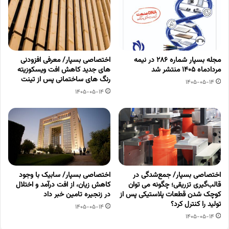
مجله بسپار شماره 286 در نیمه
اختصاصی بسپار/ معرفی افزودنی
مردادماه 1405 منتشر شد
های جدید کاهش افت ویسکوزیته
رنگ های ساختمانی پس از تینت
1405-05-14
1405-05-14
اختصاصی بسپار/ جمع‌شدگی در
اختصاصی بسپار/ سابیک با وجود
قالب‌گیری تزریقی؛ چگونه می توان
کاهش زیان، از افت درآمد و اختلال
کوچک شدن قطعات پلاستیکی پس از
در زنجیره تامین خبر داد
تولید را کنترل کرد؟
1405-05-14
1405-05-14