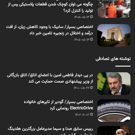
چگونه می توان کوچک شدن قطعات پلاستیکی پس از
تولید را کنترل کرد؟
1405-05-14
اختصاصی بسپار/ سابیک با وجود کاهش زیان، از افت
درآمد و اختلال در زنجیره تامین خبر داد
1405-05-14
نوشته های تصادفی
در پی دیدار فاطمی امین با اعضای اتاق/ اتاق بازرگانی
از وزیر پیشنهادی صمت حمایت می کند
1400-05-26
اختصاصی بسپار/ گودیر از تایرهای خانواده
ElectricDrive رونمایی کرد
1402-11-02
رییس سابق صدا و سیما مدیرعامل بزرگترین هلدینگ