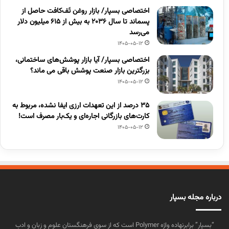
اختصاصی بسپار/ بازار روغن تَف‌کافت حاصل از
پسماند تا سال ۲۰۳۶ به بیش از ۶۱۵ میلیون دلار
می‌رسد
1405-05-12
اختصاصی بسپار/ آیا بازار پوشش‌های ساختمانی،
بزرگترین بازار صنعت پوشش باقی می ماند؟
1405-05-12
۳۵ درصد از این تعهدات ارزی ایفا نشده، مربوط به
کارت‌های بازرگانی اجاره‌ای و یک‌بار مصرف است!
1405-05-12
درباره مجله بسپار
“بسپار” برابرنهاده واژه Polymer است که از سوی فرهنگستان علوم و زبان و ادب