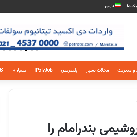
اک ها
فارسی
 و مدیریت
مجلات بسپار
پلیمریس
IPolyJob
بسپار +
آکا
وشیمی بندرامام را