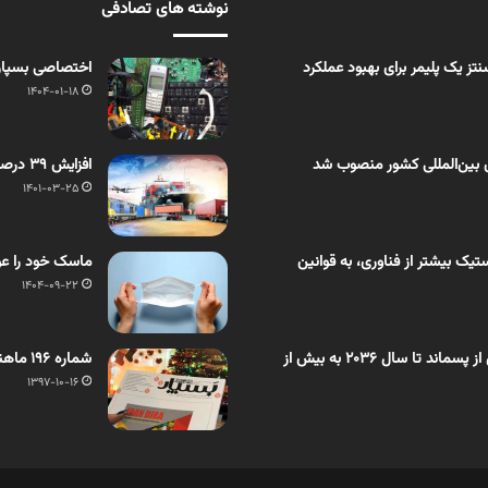
نوشته های تصادفی
ز یک پلیمر برای بهبود عملکرد
اختصاصی بسپار/ 
1404-01-18
 بین‌المللی کشور منصوب شد
افزایش ۳۹ درصدی ترانزیت از ایران
1401-03-25
یک بیشتر از فناوری، به قوانین
ماسک خود را ع
1404-09-22
اختصاصی بسپار/ بازار روغن تَف‌کافت حاصل از پسماند تا سال ۲۰۳۶ به بیش از
شماره 196 ماهنامه بسپار در نیمه دی ماه منتشر شد
1397-10-16