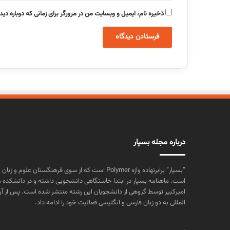
ذخیره نام، ایمیل و وبسایت من در مرورگر برای زمانی که دوباره دی
درباره مجله بسپار
“بسپار” برابرنهاده واژه Polymer است که از سوی فرهنگستا
است. ماهنامه بسپار در ابتدا خاستگاهی دانشجویی داشته و در دانشکده 
المللی به دو زبان فارسی و انگلیسی فعالیت خود را ادامه داد.