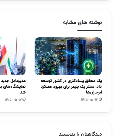
نوشته های مشابه
یک محقق پسادکتری در کشور توسعه
مدیرعامل جدید
داد: سنتز یک پلیمر برای بهبود عملکرد
نمایشگاه‌های ب
ابرخازن‌ها
شد
1405-05-12
1405-05-12
دیدگاهتان را بنویسید