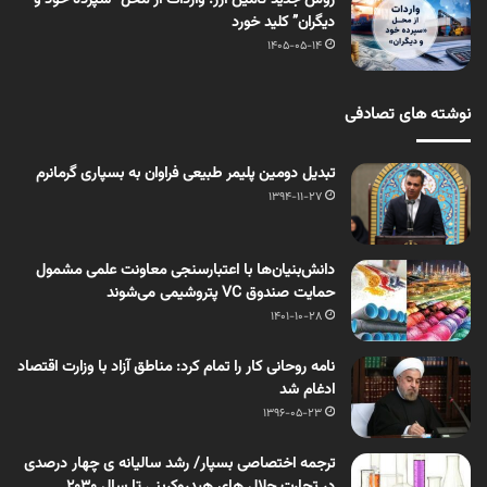
روش جدید تأمین ارز؛ واردات از محل “سپرده خود و
دیگران” کلید خورد
1405-05-14
نوشته های تصادفی
تبدیل دومین پلیمر طبیعی فراوان به بسپاری گرمانرم
1394-11-27
دانش‌بنیان‌ها با اعتبارسنجی معاونت علمی مشمول
حمایت صندوق VC پتروشیمی می‌شوند
1401-10-28
نامه روحانی کار را تمام کرد: مناطق آزاد با وزارت اقتصاد
ادغام شد
1396-05-23
ترجمه اختصاصی بسپار/ رشد سالیانه­ ی چهار درصدی