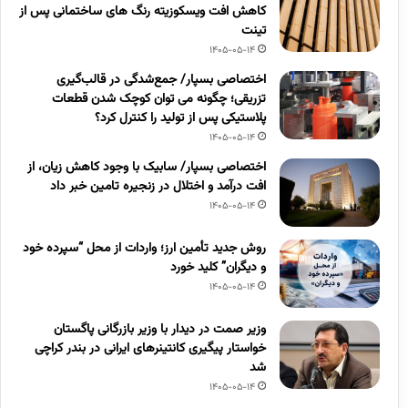
کاهش افت ویسکوزیته رنگ های ساختمانی پس از
تینت
1405-05-14
اختصاصی بسپار/ جمع‌شدگی در قالب‌گیری
تزریقی؛ چگونه می توان کوچک شدن قطعات
پلاستیکی پس از تولید را کنترل کرد؟
1405-05-14
اختصاصی بسپار/ سابیک با وجود کاهش زیان، از
افت درآمد و اختلال در زنجیره تامین خبر داد
1405-05-14
روش جدید تأمین ارز؛ واردات از محل “سپرده خود
و دیگران” کلید خورد
1405-05-14
وزیر صمت در دیدار با وزیر بازرگانی پاگستان
خواستار پیگیری کانتینرهای ایرانی در بندر کراچی
شد
1405-05-14