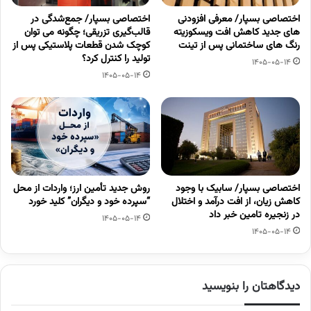
اختصاصی بسپار/ معرفی افزودنی
اختصاصی بسپار/ جمع‌شدگی در
های جدید کاهش افت ویسکوزیته
قالب‌گیری تزریقی؛ چگونه می توان
رنگ های ساختمانی پس از تینت
کوچک شدن قطعات پلاستیکی پس از
تولید را کنترل کرد؟
1405-05-14
1405-05-14
اختصاصی بسپار/ سابیک با وجود
روش جدید تأمین ارز؛ واردات از محل
کاهش زیان، از افت درآمد و اختلال
“سپرده خود و دیگران” کلید خورد
در زنجیره تامین خبر داد
1405-05-14
1405-05-14
دیدگاهتان را بنویسید