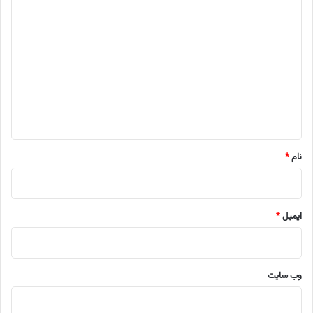
د
ی
د
گ
ا
ه
*
نام
*
ایمیل
*
وب‌ سایت