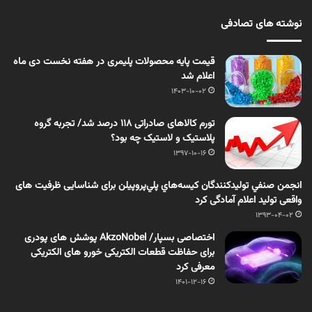
نوشته های تصادفی
قیمت پایه محصولات پلیمری در هفته نخست دی ماه
اعلام شد
1403-10-02
تورم کالاهای صادراتی ۱۱۸ درصد شد/ تجربه گروه
پلاستیک و لاستیک چه بود؟
1397-10-16
انجمن صنفي توليدكنندگان كيسه‌هاي پلي‌پرو‌پيلن برای شناسایی ظرفیت های
واقعی تولید اعلام آمادگی کرد
1393-04-02
اختصاصی بسپار/ AkzoNobel پوشش های پودری
برای حفاظت قطعات الکتریکی خورو های الکتریکی
معرفی کرد
1401-12-16