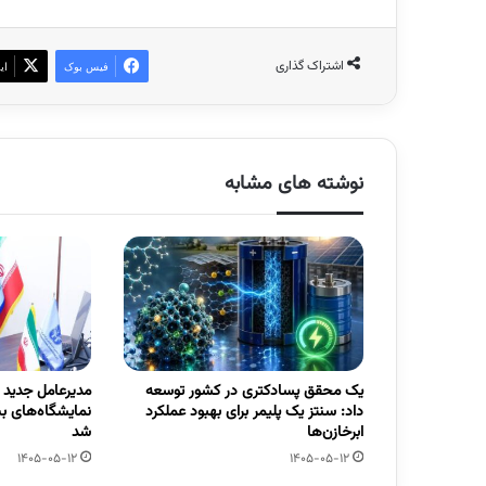
اشتراک گذاری
فیس بوک
ای
نوشته های مشابه
یک محقق پسادکتری در کشور توسعه
مدیرعامل جدید
داد: سنتز یک پلیمر برای بهبود عملکرد
نمایشگاه‌های ب
ابرخازن‌ها
شد
1405-05-12
1405-05-12