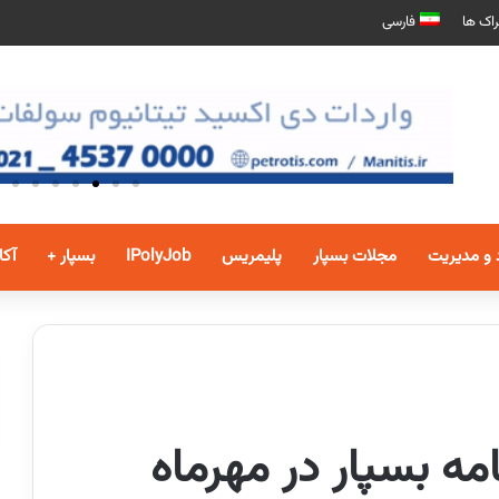
اک ها
فارسی
 و مدیریت
مجلات بسپار
پلیمریس
IPolyJob
بسپار +
آکا
مه بسپار در مهرماه