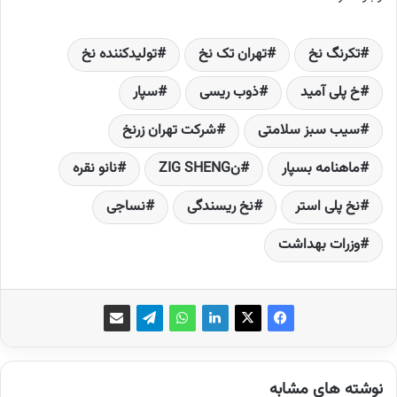
تك­رنگ نخ
تهران تک نخ
تولیدکننده نخ
خ پلی­ آمید
ذوب ­ریسی
سپار
سیب سبز سلامتی
شرکت تهران زرنخ
ماهنامه بسپار
نZIG SHENG
نانو نقره
نخ پلی استر
نخ ریسندگی
نساجی
وزرات بهداشت
نوشته های مشابه