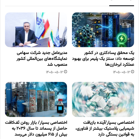
یک محقق پسادکتری در کشور
مدیرعامل جدید شرکت سهامی
توسعه داد: سنتز یک پلیمر برای بهبود
نمایشگاه‌های بین‌المللی کشور
عملکرد ابرخازن‌ها
منصوب شد
1405-05-12
1405-05-12
اختصاصی بسپار/آینده بازیافت
اختصاصی بسپار/ بازار روغن تَف‌کافت
شیمیایی پلاستیک بیشتر از فناوری،
حاصل از پسماند تا سال ۲۰۳۶ به
به قوانین بستگی دارد
بیش از ۶۱۵ میلیون دلار می‌رسد