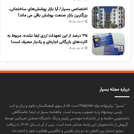
اختصاصی بسپار/ آیا بازار پوشش‌های ساختمانی،
بزرگترین بازار صنعت پوشش باقی می ماند؟
1405-05-12
۳۵ درصد از این تعهدات ارزی ایفا نشده، مربوط به
کارت‌های بازرگانی اجاره‌ای و یک‌بار مصرف است!
1405-05-12
درباره مجله بسپار
“بسپار” برابرنهاده واژه Polymer است که از سوی فرهنگستان علوم و زبان و ادب
پارسی پیشنهاد و به تصویب رسیده است. ماهنامه بسپار در ابتدا خاستگاهی
دانشجویی داشته و در دانشکده مهندسی پلیمر و رنگ دانشگاه صنعتی امیرکبیر توسط
گروهی از دانشجویان این رشته منتشر شده است. پس از آن در سال ۱۳۷۶ با دریافت
مجوز انتشار بین المللی به دو زبان فارسی و انگلیسی فعالیت خود را ادامه داد.