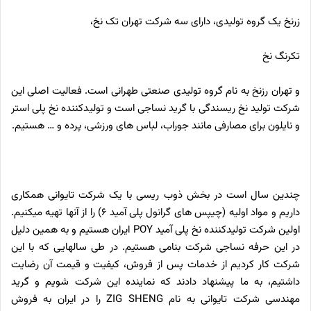
زرنخ یک گروه تولیدی، دارای سه شرکت تهران تک نخ،
تك­رنگ نخ
و تهران رزنخ به نام گروه تولیدی صنعتی طهرانی است. فعالیت اصلی این
شرکت تولید نخ ریسندگی با گرید نساجی است و تولیدکننده نخ پلی استر
و نایلون برای مصارفی مانند جوراب، لباس ­های ورزشی، پرده و … هستیم.
چندین سال است در بخش ذوب ­ریسی با یک شرکت تایوانی همکاری
داریم و مواد اولیه (چیپس­ های گرانول پلی ­آمید 6) را از آن­ها تهیه می­کنیم.
اولین شرکت تولیدکننده نخ پلی­ آمید
POY
ایران هستیم و به همین دلیل
در این حرفه نساجی شرکت بنامی هستیم. در طی سا­ل­هایی که با این
شرکت کار کردیم از خدمات پس از فروش، کیفیت و قیمت آن رضایت
داشتیم، به ما پیشنهاد دادند که نماینده این شرکت شویم و گرید
مهندسی شرکت تایوانی به نام
ZIG SHENG
را در ایران به فروش