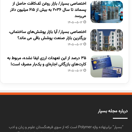
اختصاصی بسپار/ بازار روغن تَف‌کافت حاصل از
پسماند تا سال ۲۰۳۶ به بیش از ۶۱۵ میلیون دلار
می‌رسد
1405-05-12
اختصاصی بسپار/ آیا بازار پوشش‌های ساختمانی،
بزرگترین بازار صنعت پوشش باقی می ماند؟
1405-05-12
۳۵ درصد از این تعهدات ارزی ایفا نشده، مربوط به
کارت‌های بازرگانی اجاره‌ای و یک‌بار مصرف است!
1405-05-12
درباره مجله بسپار
“بسپار” برابرنهاده واژه Polymer است که از سوی فرهنگستان علوم و زبان و ادب