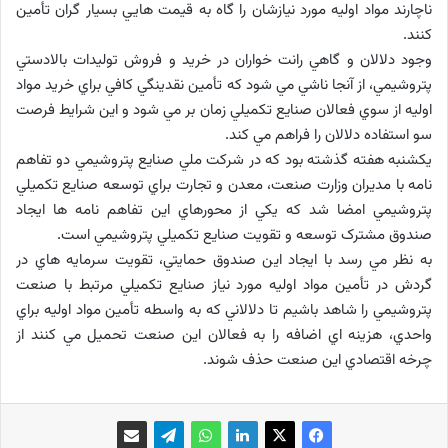
ناچارند مواد اوليه مورد نيازشان را گاه به قيمت هايي بسيار گران تأمين
کنند.
وجود دلالان و گاهي رانت خواران در خريد و فروش توليدات بالادستي
پتروشيمي، از آنجا ناشي مي شود که تأمين نقدينگي کافي براي خريد مواد
اوليه از سوي فعالان صنايع تکميلي زمان بر مي شود و اين شرايط فرصت
سو استفاده دلالان را فراهم مي کند.
يکشنبه هفته گذشته بود که در شرکت ملي صنايع پتروشيمي دو تفاهم
نامه با مديران وزارت صنعت، معدن و تجارت براي توسعه صنايع تکميلي
پتروشيمي امضا شد که يکي از محورهاي اين تفاهم نامه ها ايجاد
صندوق مشترک توسعه و تقويت صنايع تکميلي پتروشيمي است.
به نظر مي رسد با ايجاد اين صندوق حمايتي، تقويت سرمايه هاي در
گردش در تأمين مواد اوليه مورد نياز صنايع تکميلي مرتبط با صنعت
پتروشيمي را شاهد باشيم تا دلالاني که به واسطه تأمين مواد اوليه براي
واحدي، هزينه اي اضافه را به فعالان اين صنعت تحميل مي کنند از
چرخه اقتصادي اين صنعت حذف شوند.