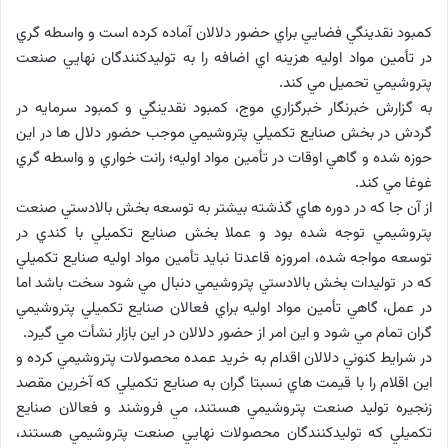
کمبود نقدينگي فضايي براي حضور دلالان آماده کرده است و واسطه گري
در تأمين مواد اوليه هزينه اي اضافه را به توليدکنندگان نهايي صنعت
پتروشيمي تحميل مي کند.
به گزارش خبرنگار خبرگزاري موج، کمبود نقدينگي و کمبود سرمايه در
گردش در بخش صنايع تکميلي پتروشيمي موجب حضور دلال ها در اين
حوزه شده و گاهي اوقات در تأمين مواد اوليه؛ رانت خواري و واسطه گري
غوغا مي کند.
از آن جا که در دوره هاي گذشته بيشتر به توسعه بخش بالادستي صنعت
پتروشيمي توجه شده بود و عملا بخش صنايع تکميلي با کندي در
توسعه مواجه شده، امروزه قاعدتا نبايد تأمين مواد اوليه صنايع تکميلي
که در توليدات بخش بالادستي پتروشيمي دنبال مي شود سخت باشد اما
در عمل، گاهي تأمين مواد اوليه براي فعالان صنايع تکميلي پتروشيمي
گران تمام مي شود و اين امر از حضور دلالان در اين بازار نشأت مي گيرد.
در شرايط کنوني دلالان اقدام به خريد عمده محصولات پتروشيمي کرده و
اين اقلام را با قيمت هاي نسبتا گران به صنايع تکميلي که آخرين مقصد
زنجيره توليد صنعت پتروشيمي هستند، مي فروشند و فعالان صنايع
تکميلي که توليدکنندگان محصولات نهايي صنعت پتروشيمي هستند،