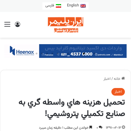
English
فارسی
خانه
/
اخبار
اخبار
تحميل هزينه هاي واسطه گري به
صنايع تکميلي پتروشيمي!
1391-02-12
0
خواندن این مطلب 1 دقیقه زمان میبرد