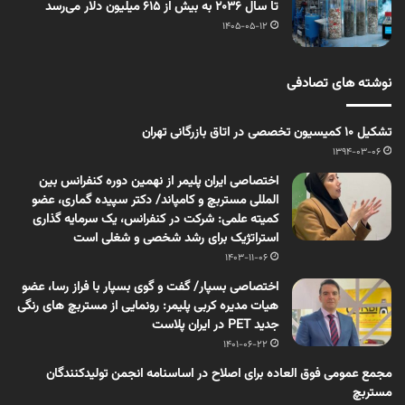
تا سال ۲۰۳۶ به بیش از ۶۱۵ میلیون دلار می‌رسد
1405-05-12
نوشته های تصادفی
تشکیل ۱۰ کمیسیون تخصصی در اتاق بازرگانی تهران
1394-03-06
اختصاصی ایران پلیمر از نهمین دوره کنفرانس بین
المللی مستربچ و کامپاند/ دکتر سپیده گماری، عضو
کمیته علمی: شرکت در کنفرانس، یک سرمایه گذاری
استراتژیک برای رشد شخصی و شغلی است
1403-11-06
اختصاصی بسپار/ گفت و گوی بسپار با فراز رسا، عضو
هیات مدیره کربی پلیمر: رونمایی از مستربچ های رنگی
جدید PET در ایران پلاست
1401-06-22
مجمع عمومی فوق العاده برای اصلاح در اساسنامه انجمن تولیدکنندگان
مستربچ