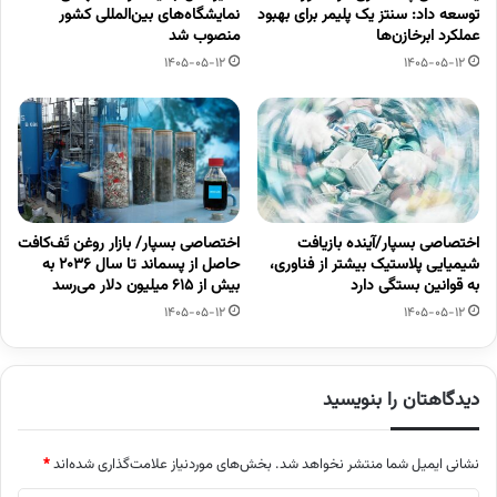
توسعه داد: سنتز یک پلیمر برای بهبود
نمایشگاه‌های بین‌المللی کشور
عملکرد ابرخازن‌ها
منصوب شد
1405-05-12
1405-05-12
اختصاصی بسپار/آینده بازیافت
اختصاصی بسپار/ بازار روغن تَف‌کافت
شیمیایی پلاستیک بیشتر از فناوری،
حاصل از پسماند تا سال ۲۰۳۶ به
به قوانین بستگی دارد
بیش از ۶۱۵ میلیون دلار می‌رسد
1405-05-12
1405-05-12
دیدگاهتان را بنویسید
نشانی ایمیل شما منتشر نخواهد شد.
بخش‌های موردنیاز علامت‌گذاری شده‌اند
*