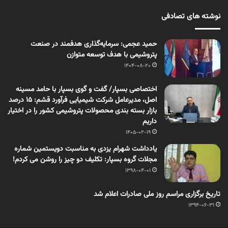
نوشته های تصادفی
حمید عجمی: سرمایه‌گذاری هدفمند در صنعت
پتروشیمی با هدف توسعه متوازن
1404-08-20
اختصاصی بسپار/ گفت و گوی بسپار با حامد مسینه
اصل، مدیرعامل شرکت شیمیایی فرآورد قشم: 15 درصد
بازار بسته بندی محصولات پتروشیمی کشور را در اختیار
داریم
1405-02-19
یادداشت شهرام یزدی به مناسبت دویستمین شماره
مجلات گروه بسپار: تکلیف دو چیز را روشن می کردم!
1398-04-01
تاریخ برگزاری مراسم روز ملی صادرات اعلام شد
1394-06-31