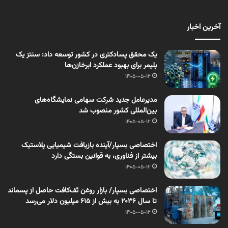
آخرین اخبار
یک محقق پسادکتری در کشور توسعه داد: سنتز یک
پلیمر برای بهبود عملکرد ابرخازن‌ها
1405-05-12
مدیرعامل جدید شرکت سهامی نمایشگاه‌های
بین‌المللی کشور منصوب شد
1405-05-12
اختصاصی بسپار/آینده بازیافت شیمیایی پلاستیک
بیشتر از فناوری، به قوانین بستگی دارد
1405-05-12
اختصاصی بسپار/ بازار روغن تَف‌کافت حاصل از پسماند
تا سال ۲۰۳۶ به بیش از ۶۱۵ میلیون دلار می‌رسد
1405-05-12