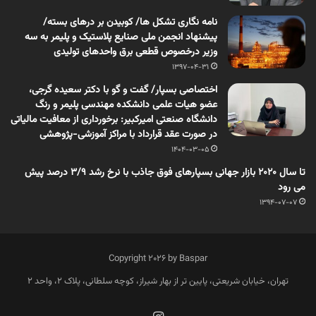
نامه نگاری تشکل ها/ کوبیدن بر درهای بسته/
پیشنهاد انجمن ملی صنایع پلاستیک و پلیمر به سه
وزیر درخصوص قطعی برق واحدهای تولیدی
1397-04-31
اختصاصی بسپار/ گفت و گو با دکتر سعیده گرجی،
عضو هیات علمی دانشکده مهندسی پلیمر و رنگ
دانشگاه صنعتی امیرکبیر: برخورداری از معافیت مالیاتی
در صورت عقد قرارداد با مراکز آموزشی-پژوهشی
1404-03-05
تا سال 2020 بازار جهانی بسپارهای فوق جاذب با نرخ رشد 3/9 درصد پیش
می رود
1394-07-07
Copyright 2026 by Baspar
تهران، خیابان شریعتی، پایین تر از بهار شیراز، کوچه سلطانی، پلاک 2، واحد 2