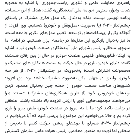
راهبردی معاونت علمی و فناوری ریاست‌جمهوری، با اشاره به مصوبه
هیات وزیران مبنی‌بر «برنامه ملی آینده‌نگاری» گفت: هدف از این جلسات،
برنامه نویسی نیست، بلکه به‌دنبال یک مدل فکری مشترک در راستای
چشم‌انداز 2030 (با محوریت حمل‌و‌نقل و خودرو) هستیم. وی افزود: از
آنجاکه یکی از زیرساخت‌های توسعه، تغییر مدل‌های فکری جامعه است،
ما نیز به‌دنبال بازنگری این مدل‌ها در جامعه ایران هستیم. در ادامه اما
منوچهر منطقی، رئیس شورای ملی آینده‌نگاری صنعت خودرو نیز با اشاره
به اینکه فناوری‌های قدیمی صنعت خودرو در حال از بین رفتن هستند،
گفت: دنیای خودروسازی در حال حرکت به سمت همکاری‌های مشترک و
محصولات اشتراکی است؛ به‌نحوی‌که در چشم‌انداز 2030، از هر سه
خودرو تولیدی در جهان، یکی به‌صورت مشترک خواهد بود. وی افزود:
کشورهای صاحب صنعت خودرو از جمله چین به‌دنبال محدود کردن
برندهای خودرویی خود (از طریق همکاری‌های مشترک) هستند زیرا
می‌خواهند مجموعه‌هایی قوی با ارزش افزوده بالا داشته باشند. منطقی
در نهایت تاکید کرد: ما تا به امروز در صنعت خودرو نقش پیرو را بازی
کرده‌ایم و حالا می‌خواهیم این موضوع را بررسی کنیم که آیا می‌توانیم در
چشم‌انداز 2030، همپای با برندهای پیشرو حرکت کنیم یا نه.پس از
منطقی اما نوبت به منصور معظمی، رئیس هیات عامل سازمان گسترش