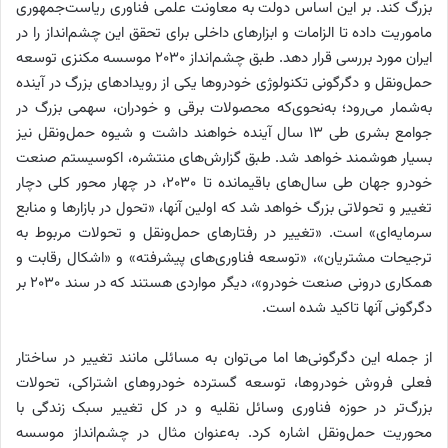
بزرگ کند. بر این اساس دولت به معاونت علمی فناوری ریاست‌جمهوری
ماموریت داده تا الزامات و ابزارهای داخلی برای تحقق این چشم‌انداز را در
ایران مورد بررسی قرار دهد.
طبق چشم‌انداز 2030 موسسه مکنزی توسعه
حمل‌و‌نقل و دگرگونی تکنولوژی خودروها یکی از رویدادهای بزرگ در آینده
به‌شمار می‌رود؛ به‌نحوی‌که محصولات برقی و خودران، سهمی بزرگ در
جوامع بشری طی 13 سال آینده خواهند داشت و شیوه حمل‌و‌نقل نیز
بسیار هوشمند خواهد شد. طبق گزارش‌های منتشره، اکوسیستم صنعت
خودرو جهان طی سال‌های باقیمانده تا 2030، در چهار محور کلی دچار
تغییر و تحولاتی بزرگ خواهد شد که اولین آنها، «تحول در بازارها و منابع
سرمایه‌ای» است. «تغییر در رفتارهای حمل‌و‌نقل و تحولات مربوط به
ترجیحات مشتریان»، «توسعه فناوری‌های پیشرفته» و «اشکال رقابت و
همکاری درونی صنعت خودرو»، دیگر مواردی هستند که در سند 2030 بر
دگرگونی آنها تاکید شده است.
از جمله این دگرگونی‌ها اما می‌توان به مسائلی مانند تغییر در ساختار
فعلی فروش خودروها، توسعه گسترده خودروهای اشتراکی، تحولات
بزرگ‌تر در حوزه فناوری وسائل نقلیه و در کل تغییر سبک زندگی با
محوریت حمل‌و‌نقل اشاره کرد. به‌عنوان مثال در چشم‌انداز موسسه