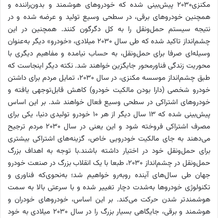
مکنزی2030 پیش‌بینی شده که خودروهای هوشمند و بدون‌راننده و
همچنین خودروهای برقی، در سطحی وسیع تولید و عرضه شده و در
نتیجه سیستم حمل‌و‌نقل را به کل دگرگون کنند. همچنین در این
چشم‌انداز تاکید شده که طی سال 2030 میلادی، «خودرو» دیگر به‌عنوان
وسیله‌ای صرفا برای حمل‌و‌نقل، به حساب نیامده و مفاهیم دیگری با
محوریت زندگی فناورمحور جایگزین خواهند شد. نکته دیگر اینجاست که
طبق چشم‌انداز موسسه مکنزی، در سال 2030، تمایل مردم برای داشتن
خودرو شخصی (دارا بودن مالکیت خودرو) کاهش قابل‌توجهی یافته و
خودروهای اشتراکی در سطحی وسیع فعال خواهند شد. بر این اساس
پیش‌بینی شده که 13 سال دیگر از هر 10 خودرو تولیدی دنیا، یکی برای
مصرف اشتراکی فروخته شود و این یعنی در سال 2030 مردم ترجیح
می‌دهند به جای مالکیت خودرویی خاص، گزینه‌های اشتراکی بیشتری
برای حمل‌و‌نقل خود در اختیار داشته باشند.با توجه به اهداف بزرگ
حمل‌و‌نقل در چشم‌انداز 2030، طبعا با یک انقلاب بزرگ در صنعت خودرو
جهان طی سال‌های آینده روبه‌رو خواهیم شد؛ به‌نحوی‌که فناوری و
تکنولوژی خودروها به‌شدت دچار تغییر شده و با سرعتی بالا به سمت
هوشمندتر شدن حرکت می‌کند. بر این اساس، خودروهای خودران و
هوشمند و برقی، جایگاهی بسیار بزرگ را در سال 2030 میلادی به خود