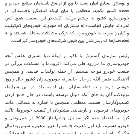
و نوسازی صنایع ایران رسید تا وی از اوضاع نابسامان صنایع خودرو و
قطعه کشور بگوید. معظمی با بیان اینکه آشفتگی وحشتناکی در
خودروسازی کشور به چشم می‌آید، گفت:در این صنعت هیچ کس
نمی‌داند جایش کجاست؛ نه مشتریان که مجبورند خودروهای کم‌کیفیت
و گران را بخرند، نه خودروسازان که درگیر مشکلات مختلف هستند و نه
قطعه‌سازها که ریش‌شان بین قیچی شرکت‌های خودروساز گیر است.
رئیس سازمان گسترش با تاکید بر اینکه دنیا مسیری عکس آنچه
خودروسازی ما می‌رود طی می‌کند، افزود:ما با مشکلات بزرگی در
صنعت خودرو مواجه هستیم، از جمله تولیدات قدیمی و همچنین
آلایندگی، ضمن آنکه در حال حاضر نه خودروسازان کشور حال و روز
خوشی دارند و نه قطعه‌سازان. وی ادامه داد: در این شرایط،
تولیدکنندگان به جای آنکه دنبال توسعه باشند، در حال جمع کردن
کسب‌و‌کارشان هستند. معظمی همچنین با اشاره به مسائلی مانند
خودروهای فرسوده و نارضایتی مشتریان از کیفیت خودروها، تاکید
کرد: به اعتقاد بنده اگر به‌دنبال چشم‌انداز 2030 در حمل‌و‌نقل و
خودرو هستیم، باید اول ذهنیت جامعه را تغییر بدهیم و سپس به‌دنبال
چگونگی اجرای آن باشیم. در ادامه نشست دیروز اما نصراله جهانگرد