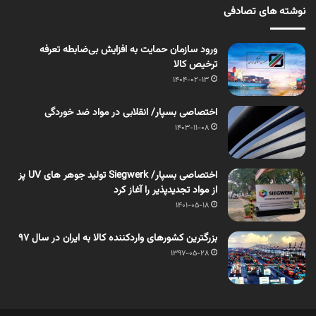
نوشته های تصادفی
ورود سازمان حمایت به افزایش بی‌ضابطه تعرفه
ترخیص کالا
1404-02-13
اختصاصی بسپار/ انقلابی در مواد ضد خوردگی
1403-11-08
اختصاصی بسپار/ Siegwerk تولید جوهر های UV پز
از مواد تجدیدپذیر را آغاز کرد
1401-05-18
بزرگترین کشورهای واردکننده کالا به ایران در سال 97
1397-05-28