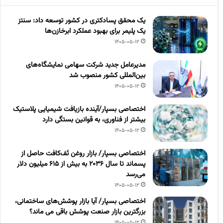
یک محقق پسادکتری در کشور توسعه داد: سنتز
یک پلیمر برای بهبود عملکرد ابرخازن‌ها
1405-05-12
مدیرعامل جدید شرکت سهامی نمایشگاه‌های
بین‌المللی کشور منصوب شد
1405-05-12
اختصاصی بسپار/آینده بازیافت شیمیایی پلاستیک
بیشتر از فناوری، به قوانین بستگی دارد
1405-05-12
اختصاصی بسپار/ بازار روغن تَف‌کافت حاصل از
پسماند تا سال ۲۰۳۶ به بیش از ۶۱۵ میلیون دلار
می‌رسد
1405-05-12
اختصاصی بسپار/ آیا بازار پوشش‌های ساختمانی،
بزرگترین بازار صنعت پوشش باقی می ماند؟
1405-05-12