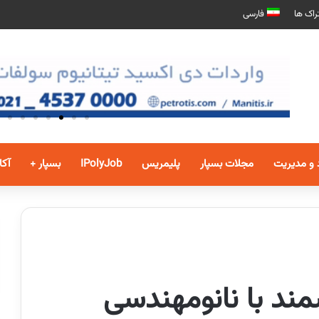
راک ها
فارسی
 و مدیریت
مجلات بسپار
پلیمریس
IPolyJob
بسپار +
آکا
ند با نانومهندسی