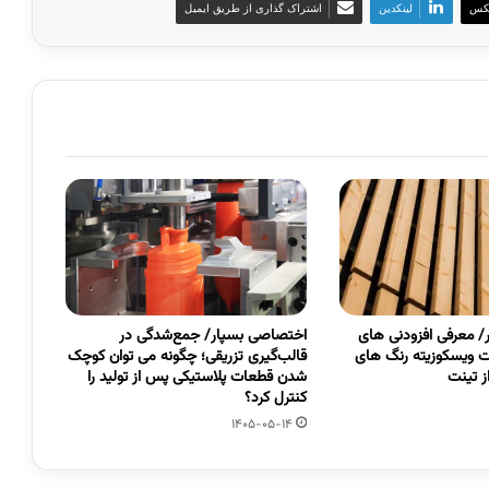
کس
لینکدین
اشتراک گذاری از طریق ایمیل
 معرفی افزودنی های
اختصاصی بسپار/ جمع‌شدگی در
 ویسکوزیته رنگ های
قالب‌گیری تزریقی؛ چگونه می توان کوچک
 تینت
شدن قطعات پلاستیکی پس از تولید را
کنترل کرد؟
1405-05-14