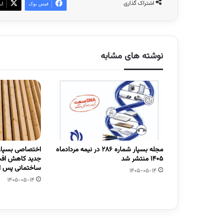
اشتراک گذاری
فیس بوک
ای
نوشته های مشابه
مجله بسپار شماره 286 در نیمه مردادماه
اختصاصی بسپار/
1405 منتشر شد
جدید کاهش افت
ساختمانی پس از
1405-05-14
1405-05-14