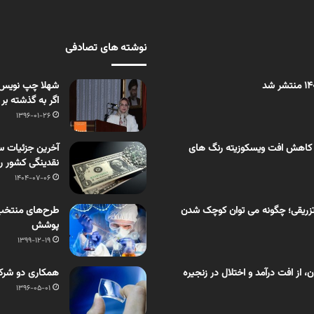
نوشته های تصادفی
شهلا چپ­ نویس،
اگر به گذشته 
1396-01-26
 کاهش افت ویسکوزیته رنگ های
نقدینگی کشور را
1404-07-06
زریقی؛ چگونه می توان کوچک شدن
طرح‌های منتخب 
پوشش
1399-12-19
از افت درآمد و اختلال در زنجیره
همکاری دو شرک
1396-05-01