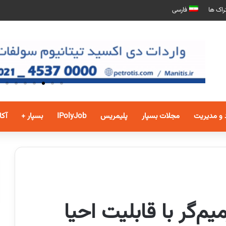
راک ها
فارسی
 و مدیریت
مجلات بسپار
پلیمریس
IPolyJob
بسپار +
آکا
م‌گر با قابلیت احیا