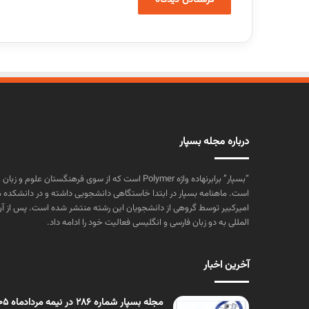
درباره مجله بسپار
“بسپار” برابرنهاده واژه Polymer است که از سوی فرهنگستا
است. ماهنامه بسپار در ابتدا خاستگاهی دانشجویی داشته و در دانشکده 
المللی به دو زبان فارسی و انگلیسی فعالیت خود را ادامه داد.
آخرین اخبار
مجله بسپار شماره 286 در نیمه مردادماه 1405 منتشر شد