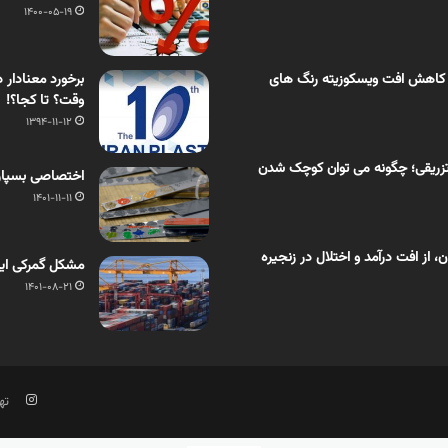
1400-05-19
 کاهش افت ویسکوزیته رنگ های
برخورد معنادار 
وقت؟ تا کجا؟!
1394-11-12
زریقی؛ چگونه می توان کوچک شدن
اختصاصی بسپار/ 7 نکته در مورد بازیافت پوشش ها
1401-11-11
از افت درآمد و اختلال در زنجیره
مشکل گمرکی ایر
1401-08-21
تهر