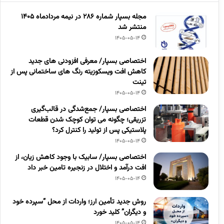
مجله بسپار شماره 286 در نیمه مردادماه 1405
منتشر شد
1405-05-14
اختصاصی بسپار/ معرفی افزودنی های جدید
کاهش افت ویسکوزیته رنگ های ساختمانی پس از
تینت
1405-05-14
اختصاصی بسپار/ جمع‌شدگی در قالب‌گیری
تزریقی؛ چگونه می توان کوچک شدن قطعات
پلاستیکی پس از تولید را کنترل کرد؟
1405-05-14
اختصاصی بسپار/ سابیک با وجود کاهش زیان، از
افت درآمد و اختلال در زنجیره تامین خبر داد
1405-05-14
روش جدید تأمین ارز؛ واردات از محل “سپرده خود
و دیگران” کلید خورد
1405-05-14