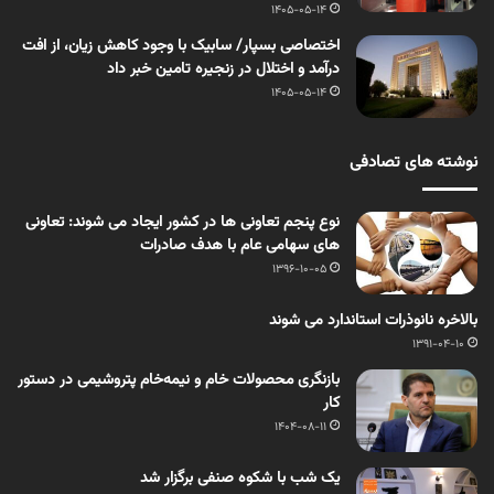
1405-05-14
اختصاصی بسپار/ سابیک با وجود کاهش زیان، از افت
درآمد و اختلال در زنجیره تامین خبر داد
1405-05-14
نوشته های تصادفی
نوع پنجم تعاونی ها در کشور ایجاد می شوند: تعاونی
های سهامی عام با هدف صادرات
1396-10-05
بالاخره نانوذرات استاندارد می شوند
1391-04-10
بازنگری محصولات خام و نیمه‌خام پتروشیمی در دستور
کار
1404-08-11
یک شب با شکوه صنفی برگزار شد