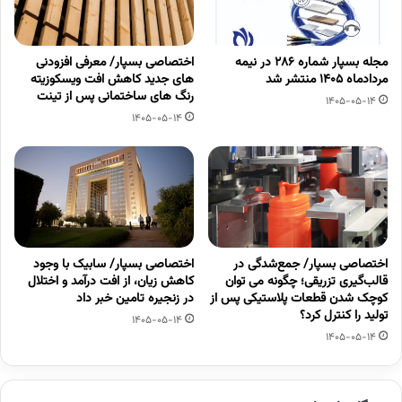
مجله بسپار شماره 286 در نیمه
اختصاصی بسپار/ معرفی افزودنی
مردادماه 1405 منتشر شد
های جدید کاهش افت ویسکوزیته
رنگ های ساختمانی پس از تینت
1405-05-14
1405-05-14
اختصاصی بسپار/ جمع‌شدگی در
اختصاصی بسپار/ سابیک با وجود
قالب‌گیری تزریقی؛ چگونه می توان
کاهش زیان، از افت درآمد و اختلال
کوچک شدن قطعات پلاستیکی پس از
در زنجیره تامین خبر داد
تولید را کنترل کرد؟
1405-05-14
1405-05-14