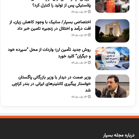
پلاستیکی پس از تولید را کنترل کرد؟
1405-05-14
اختصاصی بسپار/ سابیک با وجود کاهش زیان، از
افت درآمد و اختلال در زنجیره تامین خبر داد
1405-05-14
روش جدید تأمین ارز؛ واردات از محل “سپرده خود
و دیگران” کلید خورد
1405-05-14
وزیر صمت در دیدار با وزیر بازرگانی پاگستان
خواستار پیگیری کانتینرهای ایرانی در بندر کراچی
شد
1405-05-14
درباره مجله بسپار