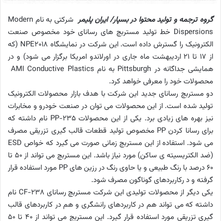
گروه ترجمه و تولید محتوا در بسپار/ ایران پلیمر
شرکتی به نام Modern
Dispersions خط تولید مستربچ های رسانای خود مخصوص صنعت
الکترونیک را گسترش داده است. این شرکت در نمایشگاه NPE2018 (که
از 17 تا 21 اردیبهشت ماه جاری در اورلاندو امریکا برگزار می شود) و در
همایشی جداگانه در Pittsburgh به نام AMI Conductive Plastics
محصولات خود را معرفی خواهد کرد.
دو مستربچ رسانای جدید این شرکت با هدف بازار محصولات الکترونیک
تولید شده است. از این محصولات می توان در صنعت خودرو و مخابرات
نیز بهره های زیادی برد. یکی از این محصولات PP-235 نام داشته که
برای رسانا کردن PP مخصوص تولید قطعات قالب گیری تزریقی مصرف
می شود. استفاده از این مستربچ زمانی صورت می گیرد که خواص ESD
(ضد الکتریسیته ی ساکن) مورد نیاز باشد. این مستربچ می تواند از 50 تا
60 درصد با رنگ طبیعی و یا حاوی رنگ در رزین های PP مورد استفاده قرار
گرفته و د رکاربردهای گوناگون مصرف شود.
یکی دیگر از محصولات تولیدی این شرکت مستربچ رسانای CF-238 نام
داشته که می تواند هم در کاربردهای رانشگری و هم در کاربردهای قالب
گیری تزریقی مورد استفاده قرار گیرد. این مستربچ می تواند از 40 تا 50