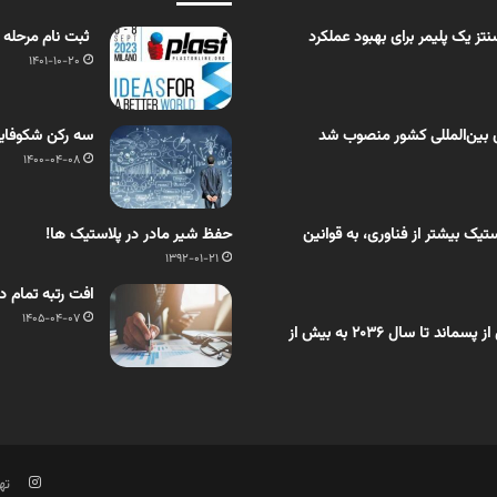
ز یک پلیمر برای بهبود عملکرد
ثبت نام مرحله اول ن
1401-10-20
 بین‌المللی کشور منصوب شد
سه رکن شکوفای
1400-04-08
یک بیشتر از فناوری، به قوانین
حفظ شیر مادر در پلاستیک ها!
1392-01-21
افت رتبه تمام دانشگاه‌های
1405-04-07
اختصاصی بسپار/ بازار روغن تَف‌کافت حاصل از پسماند تا سال ۲۰۳۶ به بیش از
تهر