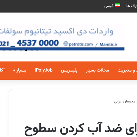
راک ها
فارسی
 و مدیریت
مجلات بسپار
پلیمریس
IPolyJob
بسپار +
آکا
حققان ایرانی
رای ضد آب کردن سطوح