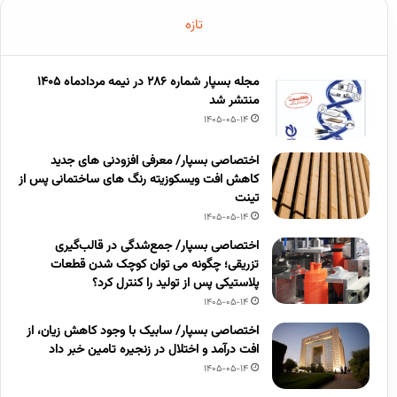
تازه
مجله بسپار شماره 286 در نیمه مردادماه 1405
منتشر شد
1405-05-14
اختصاصی بسپار/ معرفی افزودنی های جدید
کاهش افت ویسکوزیته رنگ های ساختمانی پس از
تینت
1405-05-14
اختصاصی بسپار/ جمع‌شدگی در قالب‌گیری
تزریقی؛ چگونه می توان کوچک شدن قطعات
پلاستیکی پس از تولید را کنترل کرد؟
1405-05-14
اختصاصی بسپار/ سابیک با وجود کاهش زیان، از
افت درآمد و اختلال در زنجیره تامین خبر داد
1405-05-14