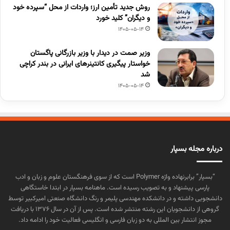
روش جدید تأمین ارز؛ واردات از محل “سپرده خود
و دیگران” کلید خورد
1405-05-14
وزیر صمت در دیدار با وزیر بازرگانی پاگستان
خواستار پیگیری کانتینرهای ایرانی در بندر کراچی
شد
1405-05-14
درباره مجله بسپار
“بسپار” برابرنهاده واژه Polymer است که از سوی فرهنگستان علوم و زبان و ادب
پارسی پیشنهاد و به تصویب رسیده است. ماهنامه بسپار در ابتدا خاستگاهی
دانشجویی داشته و در دانشکده مهندسی پلیمر و رنگ دانشگاه صنعتی امیرکبیر توسط
گروهی از دانشجویان این رشته منتشر شده است. پس از آن در سال ۱۳۷۶ با دریافت
مجوز انتشار بین المللی به دو زبان فارسی و انگلیسی فعالیت خود را ادامه داد.