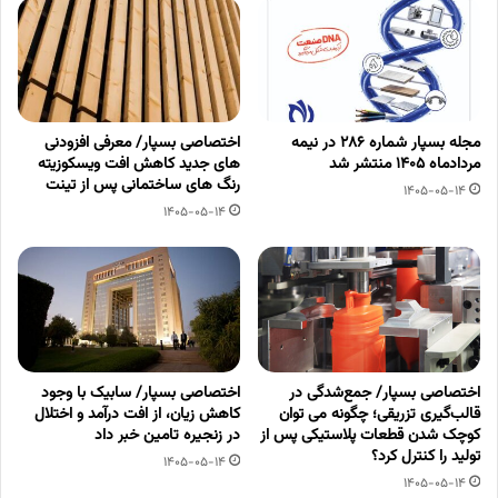
مجله بسپار شماره 286 در نیمه
اختصاصی بسپار/ معرفی افزودنی
مردادماه 1405 منتشر شد
های جدید کاهش افت ویسکوزیته
رنگ های ساختمانی پس از تینت
1405-05-14
1405-05-14
اختصاصی بسپار/ جمع‌شدگی در
اختصاصی بسپار/ سابیک با وجود
قالب‌گیری تزریقی؛ چگونه می توان
کاهش زیان، از افت درآمد و اختلال
کوچک شدن قطعات پلاستیکی پس از
در زنجیره تامین خبر داد
تولید را کنترل کرد؟
1405-05-14
1405-05-14