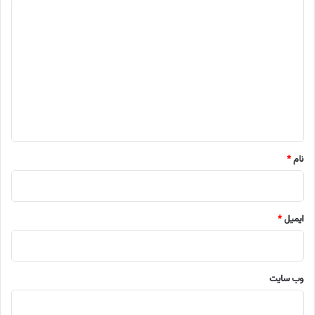
د
ی
د
گ
ا
ه
*
نام
*
ایمیل
*
وب‌ سایت