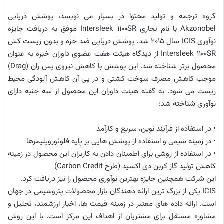
گروه ترجمه و تولید محتوا در بسپار می نویسد، پوشش دریایی
Akzonobel با نام تجاری Intersleek 1100SR موفق به دریافت جایزه
نوآوری ICIS سال 2015 شد. پوشش دریایی ضد خزه و بدون زیست کش
Intersleek 1100SR از دیدگاه هیئت هفت عضوی داوران خبره به عنوان
محصول برتر شناخته شد. این پوشش با کاهش نیروی پس ران (Drag)
موجب کاهش مصرف سوخت کشتی و در پی آن کاهش آلودگی محیط
زیست می شود. به گفته هیئت داوران این محصول از سه جنبه دارای
نوآوری شناخته شد:
• در استفاده از فرآیند نوین، سریع و کارآمد
• در زمینه شیمی و استفاده از پوشش هایی بر پایه فلوئوروپلیمرها
• در استفاده از روشی برای اطمینان دادن به کاربران این محصول در زمینه
کاهش تولید گاز کربن دی اکسید (طرح Carbon Credit)
این شرکت همچنین جایزه بهترین نوآوری محصول را نیز دریافت کرد.
ICIS یکی از بزرگ ترین ارائه دهندگان بازار محصولات پتروشیمی در جهان
است. ارائه داده های معتبر در زمینه قیمت ها، اخبار ارزشمند، تحلیل و
مشاوره مستقل برای مشتریان از اهداف این مرکز است. با این روش