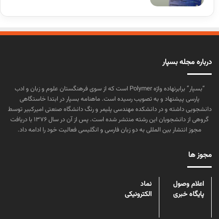
درباره مجله بسپار
“بسپار” برابرنهاده واژه Polymer است که از سوی فرهنگستان علوم و زبان و ادب
پارسی پیشنهاد و به تصویب رسیده است. ماهنامه بسپار در ابتدا خاستگاهی
دانشجویی داشته و در دانشکده مهندسی پلیمر و رنگ دانشگاه صنعتی امیرکبیر توسط
گروهی از دانشجویان این رشته منتشر شده است. پس از آن در سال ۱۳۷۶ با دریافت
مجوز انتشار بین المللی به دو زبان فارسی و انگلیسی فعالیت خود را ادامه داد.
مجوز ها
اعلام وصول
نماد
پایگاه خبری
الکترونیکی