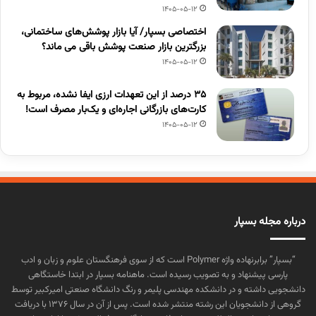
1405-05-12
اختصاصی بسپار/ آیا بازار پوشش‌های ساختمانی،
بزرگترین بازار صنعت پوشش باقی می ماند؟
1405-05-12
۳۵ درصد از این تعهدات ارزی ایفا نشده، مربوط به
کارت‌های بازرگانی اجاره‌ای و یک‌بار مصرف است!
1405-05-12
درباره مجله بسپار
“بسپار” برابرنهاده واژه Polymer است که از سوی فرهنگستان علوم و زبان و ادب
پارسی پیشنهاد و به تصویب رسیده است. ماهنامه بسپار در ابتدا خاستگاهی
دانشجویی داشته و در دانشکده مهندسی پلیمر و رنگ دانشگاه صنعتی امیرکبیر توسط
گروهی از دانشجویان این رشته منتشر شده است. پس از آن در سال ۱۳۷۶ با دریافت