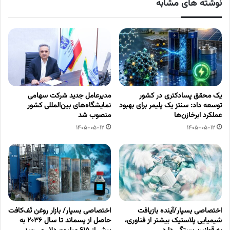
نوشته های مشابه
یک محقق پسادکتری در کشور
مدیرعامل جدید شرکت سهامی
توسعه داد: سنتز یک پلیمر برای بهبود
نمایشگاه‌های بین‌المللی کشور
عملکرد ابرخازن‌ها
منصوب شد
1405-05-12
1405-05-12
اختصاصی بسپار/آینده بازیافت
اختصاصی بسپار/ بازار روغن تَف‌کافت
شیمیایی پلاستیک بیشتر از فناوری،
حاصل از پسماند تا سال ۲۰۳۶ به