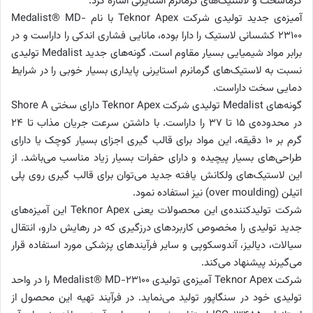
گرماسخت و لاستیک‌های گرمانرم استایرنی اشاره کرد.
آمیزه‌ی جدید تولیدی شرکت Teknor Apex با نام Medalist® MD-
23100 کشسانی لاستیک را دارا بوده، مانایی فشاری اندکی را داراست و در
برابر مواد شیمیایی بسیار مقاوم است. گونه‌های جدید Medalist تولیدی
نسبت به لاستیک‌های گرمانرم استایرنی پایداری بسیار خوبی را در شرایط
دمایی سخت داراست.
گونه‌های Medalist تولیدی شرکت Teknor Apex دارای سختی Shore A
در محدوده‌ی 15 تا 37 را داراست. با داشتن سرعت جریان مذاب تا 24
گرم بر 10 دقیقه، این مواد برای قالب گیری اجزای بسیار کوچک یا دارای
طراحی‌های بسیار پیچیده و دارای حفرات بسیار زیاد مناسب می‌باشد. از
این لاستیک‌های ولکانش یافته جدید می‌توان برای قالب گیری روی پلی
اتیلن (over moulding) نیز استفاده نمود.
شرکت تولیدکننده‌ی این محصولات یعنی Teknor Apex این آمیزه‌های
جدید تولیدی را مخصوص کاربردهای درزگیری که در رهایش دارو، انتقال
سیالات، دیالیز، آندوسکوپی و سایر فرآیندهای پزشکی مورد استفاده قرار
می‌گیرند پیشنهاد می‌کند.
شرکت Teknor Apex آمیزه‌ی تولیدی Medalist® MD-23100 را در واحد
تولیدی خود در سنگاپور تولید می‌نماید. در فرآیند تهیه این محصول از