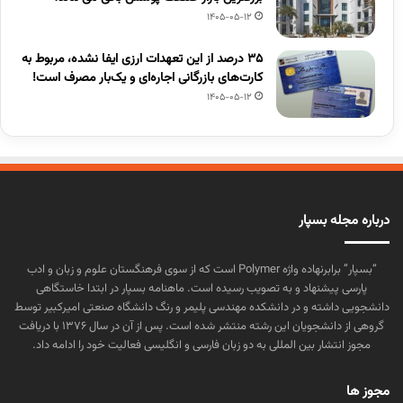
1405-05-12
۳۵ درصد از این تعهدات ارزی ایفا نشده، مربوط به
کارت‌های بازرگانی اجاره‌ای و یک‌بار مصرف است!
1405-05-12
درباره مجله بسپار
“بسپار” برابرنهاده واژه Polymer است که از سوی فرهنگستان علوم و زبان و ادب
پارسی پیشنهاد و به تصویب رسیده است. ماهنامه بسپار در ابتدا خاستگاهی
دانشجویی داشته و در دانشکده مهندسی پلیمر و رنگ دانشگاه صنعتی امیرکبیر توسط
گروهی از دانشجویان این رشته منتشر شده است. پس از آن در سال ۱۳۷۶ با دریافت
مجوز انتشار بین المللی به دو زبان فارسی و انگلیسی فعالیت خود را ادامه داد.
مجوز ها