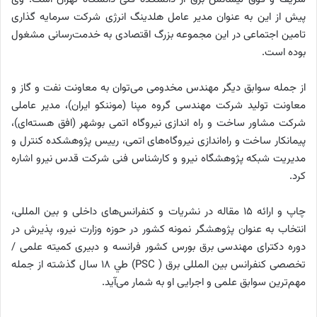
پیش از این به عنوان مدير عامل هلدینگ انرژی شرکت سرمایه گذاری
تامین اجتماعی در این مجموعه بزرگ اقتصادی به خدمت‌رسانی مشغول
بوده است
.
از جمله سوابق دیگر مهندس مخدومی می‌توان به معاونت نفت و گاز و
معاونت تولید شرکت مهندسی گروه مپنا (موننکو ایران)، مدير عاملی
شرکت مشاور ساخت و راه اندازی نیروگاه اتمی بوشهر (افق هسته‌ای)،
پیمانکار ساخت و راه‌اندازی نيروگاه‌های اتمی، رييس پژوهشكده كنترل و
مديريت شبكه پژوهشگاه نيرو و كارشناس فنی شرکت قدس نيرو اشاره
کرد
.
چاپ و ارائه 15 مقاله در نشريات و كنفرانس‌های داخلی و بين المللی،
انتخاب به عنوان پژوهشگر نمونه كشور در حوزه وزارت نیرو، پذيرش در
دوره دكترای مهندسی برق بورس کشور فرانسه و دبيری كميته علمی /
تخصصی كنفرانس بين المللی برق
(PSC )
طي 18 سال گذشته از جمله
مهم‌ترین سوابق علمی و اجرایی او به شمار می‌آید
.