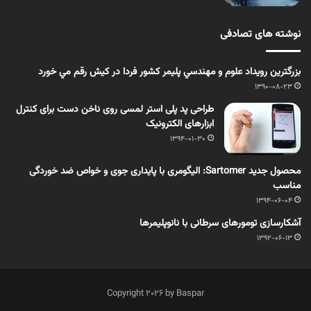
نوشته های تصادفی
بزرگترين رويداد علوم و مهندسي پليمر كشور فردا در كيش رقم مي خورد
1390-08-23
طراحی پد پلی استر لمسی روی ناخن دست برای کنترل
ابزارهای الکترونیک
1394-01-30
محصول جدید Sartomer: الیگومری با پایداری جوی و خواص ضد خوردگی
مناسب
1394-06-04
آشکارسازی تومورهای سرطانی با نانوپلیمرها
1392-06-13
Copyright 2026 by Baspar