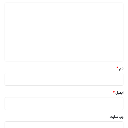
د
ی
د
گ
ا
ه
*
نام
*
ایمیل
*
وب‌ سایت