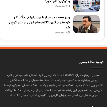
و دیگران” کلید خورد
1405-05-14
وزیر صمت در دیدار با وزیر بازرگانی پاگستان
خواستار پیگیری کانتینرهای ایرانی در بندر کراچی
شد
1405-05-14
درباره مجله بسپار
“بسپار” برابرنهاده واژه Polymer است که از سوی فرهنگستان علوم و زبان و ادب
پارسی پیشنهاد و به تصویب رسیده است. ماهنامه بسپار در ابتدا خاستگاهی
دانشجویی داشته و در دانشکده مهندسی پلیمر و رنگ دانشگاه صنعتی امیرکبیر توسط
گروهی از دانشجویان این رشته منتشر شده است. پس از آن در سال ۱۳۷۶ با دریافت
مجوز انتشار بین المللی به دو زبان فارسی و انگلیسی فعالیت خود را ادامه داد.