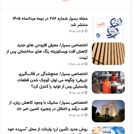
مجله بسپار شماره 286 در نیمه مردادماه 1405
منتشر شد
1405-05-14
اختصاصی بسپار/ معرفی افزودنی های جدید
کاهش افت ویسکوزیته رنگ های ساختمانی پس از
تینت
1405-05-14
اختصاصی بسپار/ جمع‌شدگی در قالب‌گیری
تزریقی؛ چگونه می توان کوچک شدن قطعات
پلاستیکی پس از تولید را کنترل کرد؟
1405-05-14
اختصاصی بسپار/ سابیک با وجود کاهش زیان، از
افت درآمد و اختلال در زنجیره تامین خبر داد
1405-05-14
روش جدید تأمین ارز؛ واردات از محل “سپرده خود