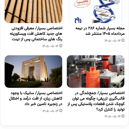
مجله بسپار شماره 286 در نیمه
اختصاصی بسپار/ معرفی افزودنی
مردادماه 1405 منتشر شد
های جدید کاهش افت ویسکوزیته
رنگ های ساختمانی پس از تینت
1405-05-14
1405-05-14
اختصاصی بسپار/ جمع‌شدگی در
اختصاصی بسپار/ سابیک با وجود
قالب‌گیری تزریقی؛ چگونه می توان
کاهش زیان، از افت درآمد و اختلال
کوچک شدن قطعات پلاستیکی پس از
در زنجیره تامین خبر داد
تولید را کنترل کرد؟
1405-05-14
1405-05-14