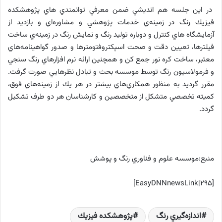
در اين جلسه هم انديشي ضمن معرفي توانمندي هاي پژوهشكده
فيزيك رنگ در زمينه‌ي ‌خدمات پژوهشي و مشاوره‌اي و بازديد از
آزمايشگاه هاي كنترل و دوباره توليد رنگ و نمايش رنگ در زمينه‌ي ساخت
فيلترها، تعيين دقت و صحت اسپكتروفتومترها و صدور گواهينامه‌هاي
معتبر، ساخت كره نور جمع كن و همچنين ارائه نرم افزارهاي رنگ سنجي
و فرمولاسيون رنگ توسط موسسه بحث و تبادل نظرهايي صورت گرفت.
مقرر گرديد به منظور همكاري‌هاي بيشتر در هر يك از زمينه‌هاي فوق،
كميته تخصصي متشكل از متخصصين و كارشناسان هر دو طرف تشكيل
گردد.
منبع:
موسسه علوم و فناوري رنگ و پوشش
[EasyDNNnewsLink|295]
اندازه‌گيري رنگ
پژوهشكده فيزيك