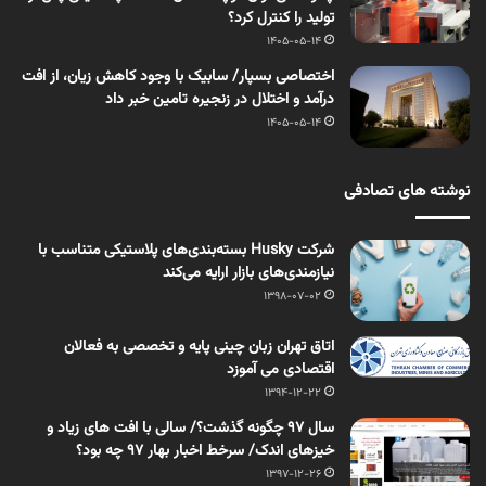
تولید را کنترل کرد؟
1405-05-14
اختصاصی بسپار/ سابیک با وجود کاهش زیان، از افت
درآمد و اختلال در زنجیره تامین خبر داد
1405-05-14
نوشته های تصادفی
شرکت Husky بسته‌بندی‌های پلاستیکی متناسب با
نیازمندی‌های بازار ارایه می‌کند
1398-07-02
اتاق تهران زبان چینی پایه و تخصصی به فعالان
اقتصادی می آموزد
1394-12-22
سال 97 چگونه گذشت؟/ سالی با افت های زیاد و
خیزهای اندک/ سرخط اخبار بهار 97 چه بود؟
1397-12-26