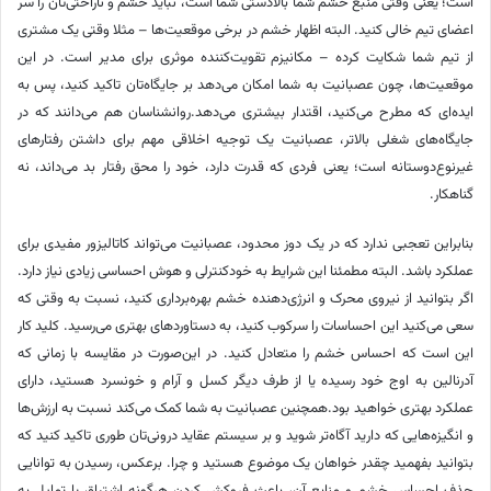
است؛ یعنی وقتی منبع خشم شما بالادستی شما است، نباید خشم و ناراحتی‌تان را سر
اعضای تیم خالی کنید. البته اظهار خشم در برخی موقعیت‌ها – مثلا وقتی یک مشتری
از تیم شما شکایت کرده – مکانیزم تقویت‌کننده موثری برای مدیر است. در این
موقعیت‌ها، چون عصبانیت به شما امکان می‌دهد بر جایگاه‌تان تاکید کنید، پس به
ایده‌ای که مطرح می‌کنید، اقتدار بیشتری می‌دهد.روانشناسان هم می‌دانند که در
جایگاه‌های شغلی بالاتر، عصبانیت یک توجیه اخلاقی مهم برای داشتن رفتارهای
غیرنوع‌دوستانه است؛ یعنی فردی که قدرت دارد، خود را محق رفتار بد می‌داند، نه
گناهکار.
بنابراین تعجبی ندارد که در یک دوز محدود، عصبانیت می‌تواند کاتالیزور مفیدی برای
عملکرد باشد. البته مطمئنا این شرایط به خودکنترلی و هوش احساسی زیادی نیاز دارد.
اگر بتوانید از نیروی محرک و انرژی‌دهنده خشم بهره‌برداری کنید، نسبت به وقتی که
سعی می‌کنید این احساسات را سرکوب کنید، به دستاوردهای بهتری می‌رسید. کلید کار
این است که احساس خشم را متعادل کنید. در این‌صورت در مقایسه با زمانی که
آدرنالین به اوج خود رسیده یا از طرف دیگر کسل و آرام و خونسرد هستید، دارای
عملکرد بهتری خواهید بود.همچنین عصبانیت به شما کمک می‌کند نسبت به ارزش‌ها
و انگیزه‌هایی که دارید آگاه‌تر شوید و بر سیستم عقاید درونی‌تان طوری تاکید کنید که
بتوانید بفهمید چقدر خواهان یک موضوع هستید و چرا. برعکس، رسیدن به توانایی