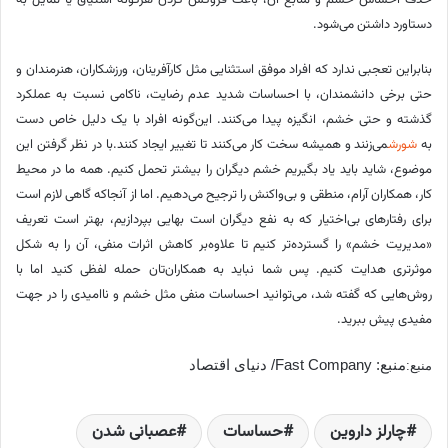
حذف احساس خشم و منابع آن، باعث فروکش کردن هرگونه اشتیاق یا تمایل به
دستاورد داشتن می‌شود.
بنابراین تعجبی ندارد که افراد موفق استثنایی مثل کارآفرینان، ورزشکاران، هنرمندان و
حتی برخی دانشمندان، با احساسات شدید عدم رضایت، ناکامی نسبت به عملکرد
گذشته و حتی خشم، انگیزه پیدا می‌کنند. این‌گونه افراد با یک دلیل خاص دست
به
شورش
می‌زنند و همیشه سخت کار می‌کنند تا تغییر ایجاد کنند.با در نظر گرفتن این
موضوع، شاید باید یاد بگیریم خشم دیگران را بیشتر تحمل کنیم. همه ما در محیط
کار، همکاران آرام، منطقی و بی‌واکنش را ترجیح می‌دهیم. اما از آنجاکه گاهی لازم است
برای رفتارهای بی‌اختیار که به نفع دیگران است بهایی بپردازیم، بهتر است تعریف
«مدیریت خشم» را گسترده‌تر کنیم تا علاوه‌بر کاهش اثرات منفی، آن را به شکل
موثر‌تری هدایت کنیم. پس شما نباید به همکاران‌تان حمله لفظی کنید اما با
روش‌هایی که گفته شد، می‌توانید احساسات منفی مثل خشم و ناامیدی را در جهت
مفیدی پیش ببرید.
منبع: Fast Company/ دنیای اقتصاد
منبع:
چارلز داروین
حساسات
عصبانی شدن