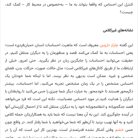
کنترل این احساس که واقعا بتواند به ما – به‌خصوص در محیط کار – کمک کند،
چیست؟
نشانه‌های غیرکلامی
این گفته
چارلز داروین
معروف است که ماهیت احساسات انسان «میان‌فردی» است؛
یعنی احساسات به ما کمک می‌کنند قصد و منظورمان را به دیگران منتقل کنیم. در
حقیقت می‌توانید احساسات را جایگزین زبان در نظر بگیرید. حتی امروز، خیلی از
ارتباطات ما از طریق کانال‌های غیرکلامی است؛ مثل حالات صورت، حرکات بدن، فضای
شخصی و غیره. ممکن است بدیهی به نظر برسد، اما با اینکه شما خودتان یک
احساس مشخص را در یک زمان مشخص تجربه می‌کنید، اما احساسات، بیشتر
دگرمحور هستند تا خودمحور. به عبارت دیگر شما چیزی را حس می‌کنید تا روابط‌تان با
دیگران را هدایت کنید.در مورد احساس عصبانیت، نکته این است که فرد می‌خواهد
قصد جنگجویانه و انتقامجویانه خود را به دیگران منتقل کند تا از احتمال آزاررسانی آنها
در آینده جلوگیری کند. این به آن معنا نیست که شما باید به همکاران‌تان حمله کلامی
کنید و به آنها نهیب بزنید تا آن‌طور که شما می‌خواهید با شما رفتار کنند. در واقع چون
حس
خشم
وقتی آشکار نشده قدرتمندتر است، بهترین کار این است که آن را در
مسیری ماهرانه و به صورت غیرکلامی پیش ببرید.مثلا نیازی نیست با ترشرویی جلوی