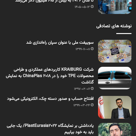
تا سال ۲۰۳۶ به بیش از ۶۱۵ میلیون دلار می‌رسد
1405-05-12
نوشته های تصادفی
سوییفت ملی با عنوان سپان راه‌اندازی شد
1399-11-08
شرکت KRAIBURG کاربردهای عملکردی و طراحی
محصولات TPE خود را در ChinaPlas 2018 به نمایش
گذاشت
1397-02-06
افتتاح حساب و صدور دسته چک، الکترونیکی می‌شود
1399-03-24
یادداشتی بر نمایشگاه PlastEurasia2022/ یک جایی
باید به خود بیاییم