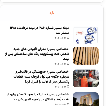
تازه
مجله بسپار شماره 286 در نیمه مردادماه 1405
منتشر شد
1405-05-14
اختصاصی بسپار/ معرفی افزودنی های جدید
کاهش افت ویسکوزیته رنگ های ساختمانی پس از
تینت
1405-05-14
اختصاصی بسپار/ جمع‌شدگی در قالب‌گیری
تزریقی؛ چگونه می توان کوچک شدن قطعات
پلاستیکی پس از تولید را کنترل کرد؟
1405-05-14
اختصاصی بسپار/ سابیک با وجود کاهش زیان، از
افت درآمد و اختلال در زنجیره تامین خبر داد
1405-05-14