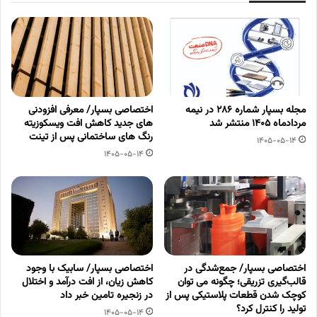
مجله بسپار شماره 286 در نیمه
اختصاصی بسپار/ معرفی افزودنی
مردادماه 1405 منتشر شد
های جدید کاهش افت ویسکوزیته
رنگ های ساختمانی پس از تینت
1405-05-14
1405-05-14
اختصاصی بسپار/ جمع‌شدگی در
اختصاصی بسپار/ سابیک با وجود
قالب‌گیری تزریقی؛ چگونه می توان
کاهش زیان، از افت درآمد و اختلال
کوچک شدن قطعات پلاستیکی پس از
در زنجیره تامین خبر داد
تولید را کنترل کرد؟
1405-05-14