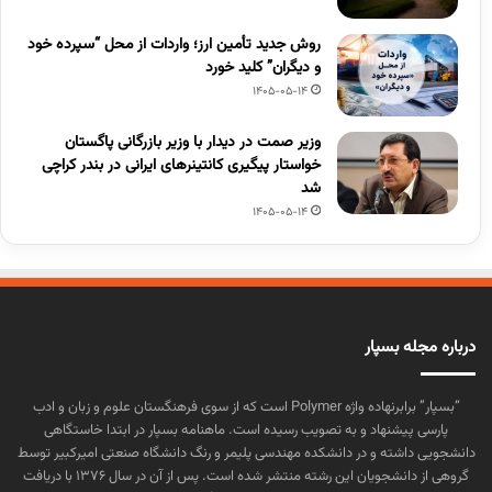
روش جدید تأمین ارز؛ واردات از محل “سپرده خود
و دیگران” کلید خورد
1405-05-14
وزیر صمت در دیدار با وزیر بازرگانی پاگستان
خواستار پیگیری کانتینرهای ایرانی در بندر کراچی
شد
1405-05-14
درباره مجله بسپار
“بسپار” برابرنهاده واژه Polymer است که از سوی فرهنگستان علوم و زبان و ادب
پارسی پیشنهاد و به تصویب رسیده است. ماهنامه بسپار در ابتدا خاستگاهی
دانشجویی داشته و در دانشکده مهندسی پلیمر و رنگ دانشگاه صنعتی امیرکبیر توسط
گروهی از دانشجویان این رشته منتشر شده است. پس از آن در سال ۱۳۷۶ با دریافت