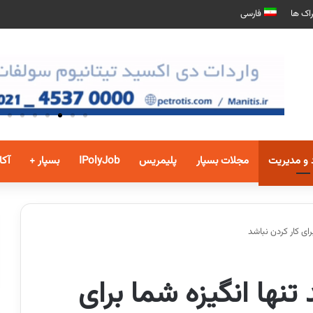
اک ها
فارسی
 و مدیریت
مجلات بسپار
پلیمریس
IPolyJob
بسپار +
آکا
رای کار کردن نباشد
تنها انگیزه شما برای