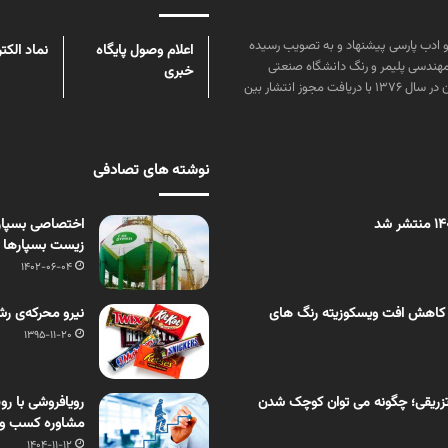
ن علوم و زبان و ادب پارسی پیشنهاد و به تصویب رسیده
اعلام وصول پایگاه
نماد الکت
مهندسی پلیمر و رنگ دانشگاه صنعتی
خبری
امیرکبیر توسط گروهی از دانشجویان این رشته منتشر شده است. پس از آن در سال ۱۳۷۶ با دریافت مجوز انتشار بین
نوشته های تصادفی
زیست بسپارها
1402-06-04
 کاهش افت ویسکوزیته رنگ های
نیرو محرکه‌ی رشد 20 میلیارد دلاری BOPP چه صنع
1395-11-20
زریقی؛ چگونه می توان کوچک شدن
رویافروشی با ر
مشاوره کسب و ک
1404-11-12