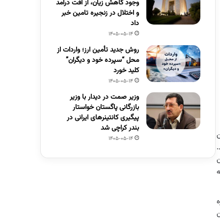
وجود کاهش زیان، از افت درآمد
و اختلال در زنجیره تامین خبر
داد
1405-05-14
روش جدید تأمین ارز؛ واردات از
محل “سپرده خود و دیگران”
کلید خورد
1405-05-14
وزیر صمت در دیدار با وزیر
بازرگانی پاگستان خواستار
پیگیری کانتینرهای ایرانی در
بندر کراچی شد
ن
1405-05-14
.
ن
ه
ه
ن