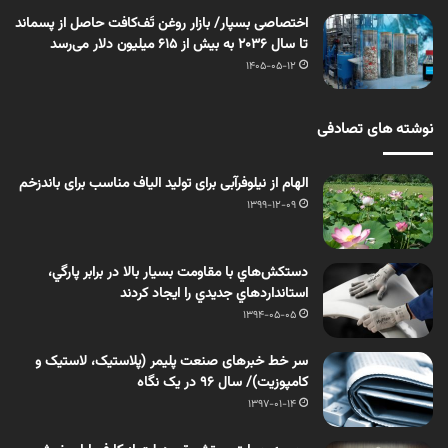
اختصاصی بسپار/ بازار روغن تَف‌کافت حاصل از پسماند
تا سال ۲۰۳۶ به بیش از ۶۱۵ میلیون دلار می‌رسد
1405-05-12
نوشته های تصادفی
الهام از نیلوفرآبی برای تولید الیاف مناسب برای باندزخم
1399-12-09
دستكش‌هاي با مقاومت بسيار بالا در برابر پارگي،
استانداردهاي جديدي را ايجاد كردند
1394-05-05
سر خط خبرهای صنعت پلیمر (پلاستیک، لاستیک و
کامپوزیت)/ سال 96 در یک نگاه
1397-01-14