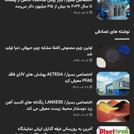
اختصاصی بسپار/ بازار روغن تَف‌کافت حاصل از پسماند
تا سال ۲۰۳۶ به بیش از ۶۱۵ میلیون دلار می‌رسد
1405-05-12
نوشته های تصادفی
اولین چرم مصنوعی کاملا مشابه چرم حیوانی دنیا تولید
شد
1396-07-12
اختصاصی بسپار/ ACTEGA پوشش های UVپز فاقد
PFAS معرفی کرد
1402-08-28
اختصاصی بسپار/ LANXESS رنگدانه های اکسید آهن
زرد دوستدار محیط زیست معرفی می کند
1404-02-13
آخرین به روزرسانی غرفه گذاران ایرانی نمایشگاه