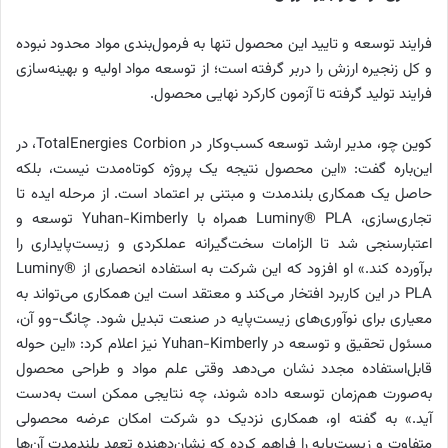
فرایند توسعه و تایید این محصول تنها به فرمول‌بندی مواد محدود نبوده
و کل زنجیره ارزش را دربر گرفته است؛ از توسعه مواد اولیه و بهینه‌سازی
فرایند تولید گرفته تا آزمون کارکرد نهایی محصول.
کوین چو، مدیر ارشد توسعه کسب‌وکار در ‌TotalEnergies Corbion، در
این‌باره گفت: «این محصول نتیجه یک پروژه کوتاه‌مدت نیست، بلکه
حاصل یک همکاری بلندمدت و مبتنی بر اعتماد است. از مرحله ایده تا
تجاری‌سازی، Luminy®️ PLA همراه با ‌Yuhan-Kimberly توسعه و
اعتبارسنجی شد تا الزامات سخت‌گیرانه عملکردی و زیست‌پایداری را
برآورده کند.» او افزود که این شرکت به استفاده انحصاری از Luminy®️
PLA در این کاربرد افتخار می‌کند و معتقد است این همکاری می‌تواند به
معیاری برای نوآوری‌های زیست‌پایه در صنعت تبدیل شود. چانگ-وو آن،
مسئول تحقیق و توسعه در ‌Yuhan-Kimberly نیز اعلام کرد: «این حوله
قابل‌استفاده مجدد نشان می‌دهد وقتی علم مواد و طراحی محصول
به‌صورت هم‌زمان توسعه داده شوند، چه نتایجی ممکن است به‌دست
آید.» به گفته او، همکاری نزدیک دو شرکت امکان عرضه محصولی
متفاوت و زیست‌پایه را فراهم کرده که نشان‌دهنده تعهد بلندمدت آن‌ها