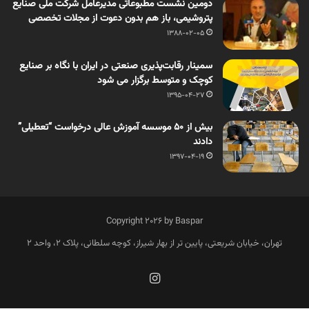
دومین نشست مطبوعاتی مدیرعامل شرکت ملی صنایع
پتروشیمی، باز هم بدون دعوت از مجلات تخصصی
1388-02-05
سمینار رقابت‌پذیری صنعتی در ایران با نگاه بر صنایع
کوچک و متوسط برگزار می شود
1395-04-27
بیش از 50 موسسه آموزش عالی درخواست “تعطیلی”
دادند
1397-04-19
Copyright 2026 by Baspar
تهران، خیابان شریعتی، پایین تر از بهار شیراز، کوچه سلطانی، پلاک 2، واحد 2