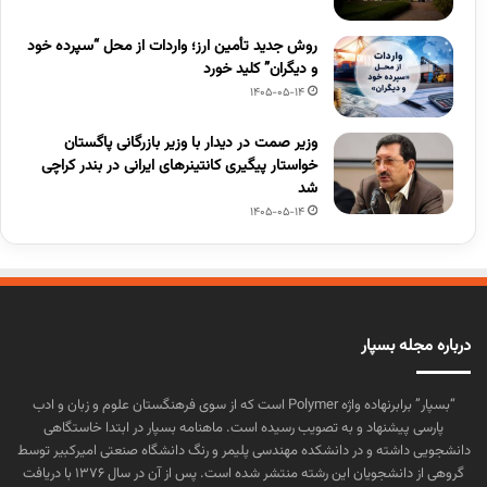
روش جدید تأمین ارز؛ واردات از محل “سپرده خود
و دیگران” کلید خورد
1405-05-14
وزیر صمت در دیدار با وزیر بازرگانی پاگستان
خواستار پیگیری کانتینرهای ایرانی در بندر کراچی
شد
1405-05-14
درباره مجله بسپار
“بسپار” برابرنهاده واژه Polymer است که از سوی فرهنگستان علوم و زبان و ادب
پارسی پیشنهاد و به تصویب رسیده است. ماهنامه بسپار در ابتدا خاستگاهی
دانشجویی داشته و در دانشکده مهندسی پلیمر و رنگ دانشگاه صنعتی امیرکبیر توسط
گروهی از دانشجویان این رشته منتشر شده است. پس از آن در سال ۱۳۷۶ با دریافت