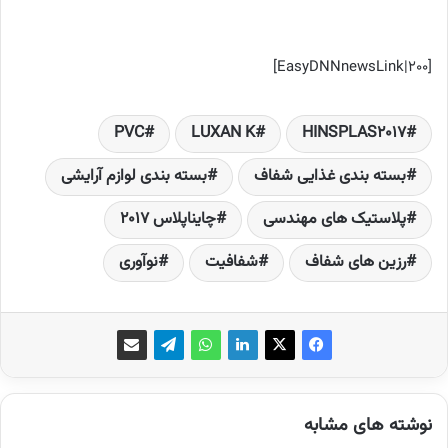
[EasyDNNnewsLink|200]
PVC
LUXAN K
HINSPLAS2017
بسته بندی غذایی شفاف
بسته بندی لوازم آرایشی
پلاستیک های مهندسی
چایناپلاس 2017
رزین های شفاف
شفافیت
نوآوری
نوشته های مشابه