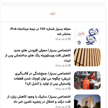
تازه
مجله بسپار شماره 286 در نیمه مردادماه 1405
منتشر شد
1405-05-14
اختصاصی بسپار/ معرفی افزودنی های جدید
کاهش افت ویسکوزیته رنگ های ساختمانی پس از
تینت
1405-05-14
اختصاصی بسپار/ جمع‌شدگی در قالب‌گیری
تزریقی؛ چگونه می توان کوچک شدن قطعات
پلاستیکی پس از تولید را کنترل کرد؟
1405-05-14
اختصاصی بسپار/ سابیک با وجود کاهش زیان، از
افت درآمد و اختلال در زنجیره تامین خبر داد
1405-05-14