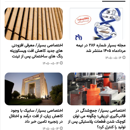
مجله بسپار شماره 286 در نیمه
اختصاصی بسپار/ معرفی افزودنی
مردادماه 1405 منتشر شد
های جدید کاهش افت ویسکوزیته
رنگ های ساختمانی پس از تینت
1405-05-14
1405-05-14
اختصاصی بسپار/ جمع‌شدگی در
اختصاصی بسپار/ سابیک با وجود
قالب‌گیری تزریقی؛ چگونه می توان
کاهش زیان، از افت درآمد و اختلال
کوچک شدن قطعات پلاستیکی پس از
در زنجیره تامین خبر داد
تولید را کنترل کرد؟
1405-05-14