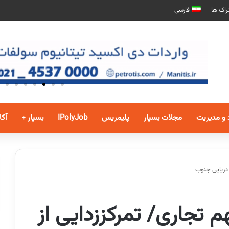
راک ها
فارسی
 و مدیریت
مجلات بسپار
پلیمریس
IPolyJob
بسپار +
آکا
 دریایی جنوب
هم تجاری/ تمرکززدایی از