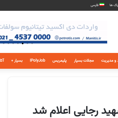
اک ها
فارسی
 و مدیریت
مجلات بسپار
پلیمریس
IPolyJob
بسپار +
آکا
هید رجایی اعلام شد