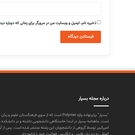
ذخیره نام، ایمیل و وبسایت من در مرورگر برای زمانی که دوباره دی
درباره مجله بسپار
“بسپار” برابرنهاده واژه Polymer است که از سوی فرهنگستا
است. ماهنامه بسپار در ابتدا خاستگاهی دانشجویی داشته و در دانشکده 
المللی به دو زبان فارسی و انگلیسی فعالیت خود را ادامه داد.