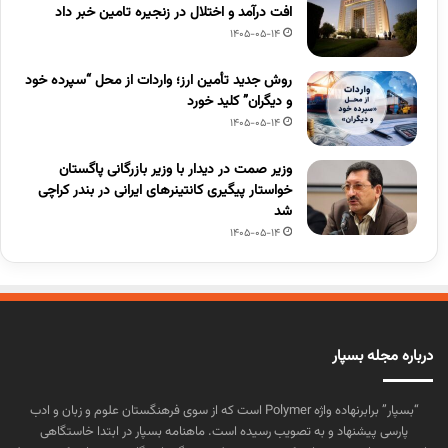
افت درآمد و اختلال در زنجیره تامین خبر داد
1405-05-14
روش جدید تأمین ارز؛ واردات از محل “سپرده خود
و دیگران” کلید خورد
1405-05-14
وزیر صمت در دیدار با وزیر بازرگانی پاگستان
خواستار پیگیری کانتینرهای ایرانی در بندر کراچی
شد
1405-05-14
درباره مجله بسپار
“بسپار” برابرنهاده واژه Polymer است که از سوی فرهنگستان علوم و زبان و ادب
پارسی پیشنهاد و به تصویب رسیده است. ماهنامه بسپار در ابتدا خاستگاهی