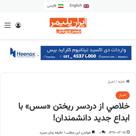
English
فارسی
خانه
/
اخبار
اخبار
خلاصي از دردسر ريختن «سس» با
ابداع جديد دانشمندان!
1391-03-17
0
خواندن این مطلب 1 دقیقه زمان میبرد