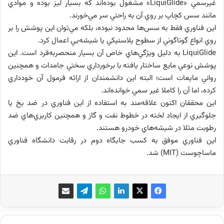
غيرسمي «LiquiGlide» مشغول بوده‌اند كه بسيار ليز بوده و موادي
مانند سس كچاپ بر روي آن به راحتي سر مي‌خورند.
اين فناوري فقط به سس‌ها محدود نبوده، بلكه مي‌توان اين پوشش را بر
روي انواع گوناگوني از سطوح پلاستيكي يا شيشه‌‌يي اعمال كرد.
LiquiGlide به دليل ويژگي‌هاي خاص آن بسيار منحصربه‌فرد است. اين
پوشش نوعي مايع ساختار یافته با برخورداري سختي جامدات و همچنين
رواني مايعات است؛ البته اين دانشمندان از ارائه فرمول آن خودداري
كرده‌، اما آن را كاملا غير سمي خوانده‌اند.
اين محققان اكنون علاقه‌مند به استفاده از اين فناوري در ضد یخ يا
جلوگيري از ايجاد لخته در خطوط نفت و گاز و همچنين كاربري‌هاي ضد
رطوبت مثلا در شيشه‌هاي خودرو هستند.
اين فناوري موفق به كسب جايگاه دوم در رقابت دانشگاه فناوري
ماساچوست (MIT) شد.