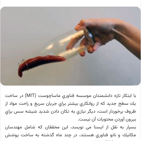
با ابتكار تازه دانشمندان موسسه فناوري ماساچوست (MIT) در ساخت
يك سطح جديد كه از روانكاري بيشتر براي جريان سريع و راحت مواد از
ظروف برخوردار است، ديگر نيازي به تكان دادن شديد شيشه سس براي
بيرون آوردن محتويات آن نيست.
بسپار به نقل از ایسنا می نویسد،‌ اين محققان كه شامل مهندسان
مكانيك و نانو فناوري هستند، در چند ماه گذشته به ساخت پوشش