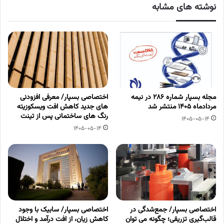
نوشته های مشابه
مجله بسپار شماره 286 در نیمه
اختصاصی بسپار/ معرفی افزودنی
مردادماه 1405 منتشر شد
های جدید کاهش افت ویسکوزیته
رنگ های ساختمانی پس از تینت
1405-05-14
1405-05-14
اختصاصی بسپار/ جمع‌شدگی در
اختصاصی بسپار/ سابیک با وجود
قالب‌گیری تزریقی؛ چگونه می توان
کاهش زیان، از افت درآمد و اختلال