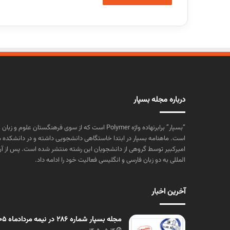
درباره مجله بسپار
“بسپار” برابرنهاده واژه Polymer است که از سوی فرهنگستا
است. ماهنامه بسپار در ابتدا خاستگاهی دانشجویی داشته و در دانشکده 
المللی به دو زبان فارسی و انگلیسی فعالیت خود را ادامه داد.
آخرین اخبار
مجله بسپار شماره 286 در نیمه مردادماه 1405 منتشر شد