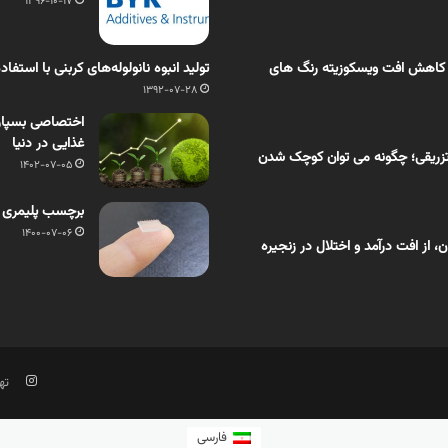
1396-10-17
 کاهش افت ویسکوزیته رنگ های
تولید انبوه نانولوله‌های کربنی با استفاد
1392-07-28
اختصاصی بسپار/ 
غذایی در دنیا
زریقی؛ چگونه می توان کوچک شدن
1402-07-05
برچسب پلیمری و
1400-07-06
از افت درآمد و اختلال در زنجیره
تهر
فارسی